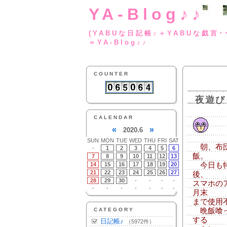
YA-Blog♪♪
(YABUな日記帳♪＋
＝YA-Blog♪♪
COUNTER
夜遊び
CALENDAR
«
»
2020.6
SUN
MON
TUE
WED
THU
FRI
SAT
朝、布団
-
1
2
3
4
5
6
飯。
7
8
9
10
11
12
13
14
15
16
17
18
19
20
今日も特
21
22
23
24
25
26
27
後、
28
29
30
-
-
-
-
スマホの
-
-
-
-
-
-
-
月末
まで使用
CATEGORY
晩飯喰っ
する
日記帳♪
（5972件）