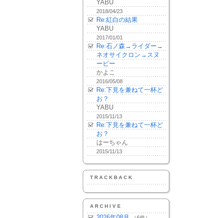
YABU
2018/04/23
Re:紅白の結果
YABU
2017/01/01
Re:石ノ森→ライダー→
ネオサイクロン→スヌ
ーピー
かよこ
2016/05/08
Re:下見を兼ねて一杯ど
お？
YABU
2015/11/13
Re:下見を兼ねて一杯ど
お？
はーちゃん
2015/11/13
TRACKBACK
ARCHIVE
2026年08月
（6件）