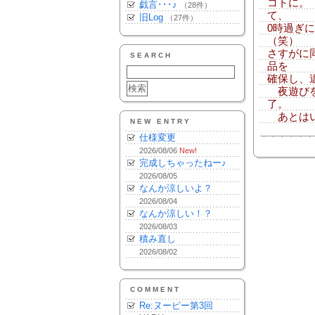
コトに。
戯言･･･♪
（28件）
て、
旧Log
（27件）
0時過ぎに
（笑）
さすがに
SEARCH
品を
確保し、
夜遊びを
了。
あとはい
NEW ENTRY
仕様変更
2026/08/06
New!
完成しちゃったねー♪
2026/08/05
なんか涼しいよ？
2026/08/04
なんか涼しい！？
2026/08/03
積み直し
2026/08/02
COMMENT
Re:ヌーピー第3回