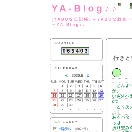
YA-Blog♪♪
(YABUな日記帳♪＋
＝YA-Blog♪♪
COUNTER
行きと
CALENDAR
«
»
2020.6
SUN
MON
TUE
WED
THU
FRI
SAT
どんより
-
1
2
3
4
5
6
が、
7
8
9
10
11
12
13
14
15
16
17
18
19
20
いざ外へ
21
22
23
24
25
26
27
orz
28
29
30
-
-
-
-
とりあえ
-
-
-
-
-
-
-
よく
あるパタ
CATEGORY
らは
折り畳み
日記帳♪
（5974件）