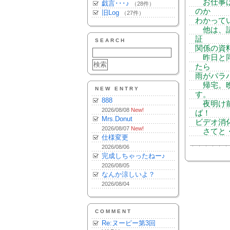
お仕事は
戯言･･･♪
（28件）
のか
旧Log
（27件）
わかって
他は、請
証
SEARCH
関係の資
昨日と同
たら
雨がパラ
帰宅。晩
NEW ENTRY
す。
888
夜明け前
2026/08/08
New!
ば！
Mrs.Donut
ビデオ消
2026/08/07
New!
さてと・
仕様変更
2026/08/06
完成しちゃったねー♪
2026/08/05
なんか涼しいよ？
2026/08/04
COMMENT
Re:ヌーピー第3回