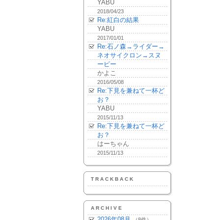
YABU
2018/04/23
Re:紅白の結果
YABU
2017/01/01
Re:石ノ森→ライダー→
ネオサイクロン→スヌ
ーピー
かよこ
2016/05/08
Re:下見を兼ねて一杯ど
お？
YABU
2015/11/13
Re:下見を兼ねて一杯ど
お？
はーちゃん
2015/11/13
TRACKBACK
ARCHIVE
2026年08月
（8件）