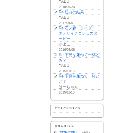
YABU
2018/04/23
Re:紅白の結果
YABU
2017/01/01
Re:石ノ森→ライダー→
ネオサイクロン→スヌ
ーピー
かよこ
2016/05/08
Re:下見を兼ねて一杯ど
お？
YABU
2015/11/13
Re:下見を兼ねて一杯ど
お？
はーちゃん
2015/11/13
TRACKBACK
ARCHIVE
2026年08月
（6件）