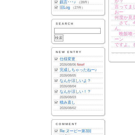
か？
戯言･･･♪
（28件）
言ってま
旧Log
（27件）
おー
何度か見
さて。今
SEARCH
ん。
晩飯喰っ
ーン
ですよ。
NEW ENTRY
仕様変更
2026/08/06
New!
完成しちゃったねー♪
2026/08/05
なんか涼しいよ？
2026/08/04
なんか涼しい！？
2026/08/03
積み直し
2026/08/02
COMMENT
Re:ヌーピー第3回