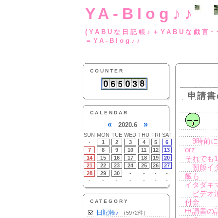
YA-Blog♪♪
(YABUな日記帳♪＋
＝YA-Blog♪♪
COUNTER
申請書
CALENDAR
«
»
2020.6
SUN
MON
TUE
WED
THU
FRI
SAT
9時前に
-
1
2
3
4
5
6
orz
7
8
9
10
11
12
13
14
15
16
17
18
19
20
それでも
21
22
23
24
25
26
27
朝飯イタ
28
29
30
-
-
-
-
飯も
-
-
-
-
-
-
-
イタダキ
ビデオ消
CATEGORY
付金
申請書の
日記帳♪
（5972件）