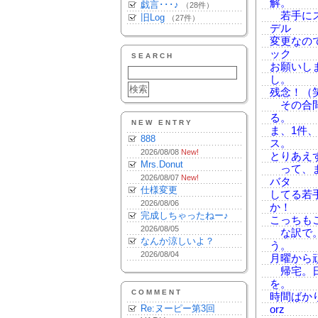
解。
戯言･･･♪
（28件）
若手にス
旧Log
（27件）
デル
変更なの
ック
SEARCH
お願いし
し。
残念！（
その合間
る。
NEW ENTRY
ま、1件
888
ス。
2026/08/08
New!
とりあえ
Mrs.Donut
って、ま
2026/08/07
New!
バタ
仕様変更
してる若
2026/08/06
か！
完成しちゃったねー♪
こっちも
2026/08/05
な訳で。
なんか涼しいよ？
う。
2026/08/04
月曜から
帰宅。日
を。
COMMENT
時間ばか
Re:ヌーピー第3回
orz