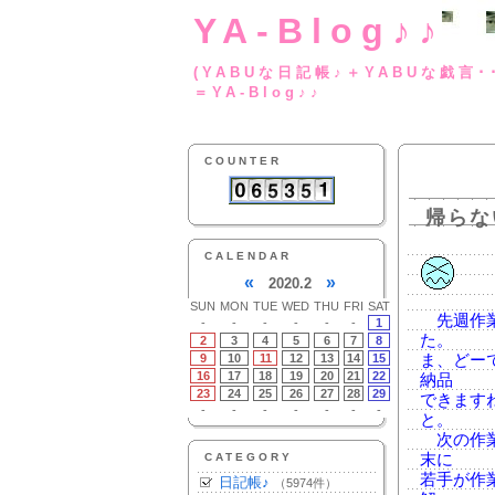
YA-Blog♪♪
(YABUな日記帳♪＋
＝YA-Blog♪♪
COUNTER
帰らな
CALENDAR
«
»
2020.2
SUN
MON
TUE
WED
THU
FRI
SAT
先週作業
-
-
-
-
-
-
1
た。
2
3
4
5
6
7
8
9
10
11
12
13
14
15
ま、どー
16
17
18
19
20
21
22
納品
23
24
25
26
27
28
29
できます
-
-
-
-
-
-
-
と。
次の作業
CATEGORY
末に
若手が作
日記帳♪
（5974件）