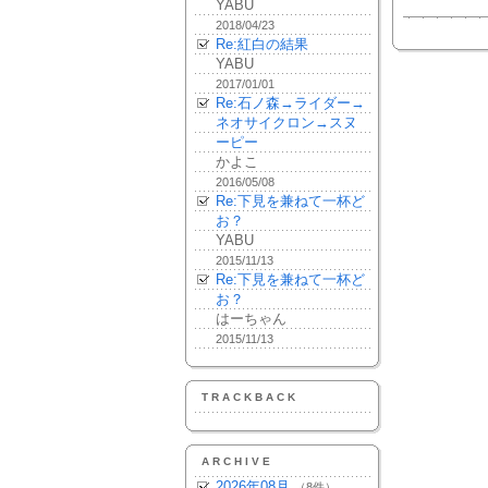
YABU
2018/04/23
Re:紅白の結果
YABU
2017/01/01
Re:石ノ森→ライダー→
ネオサイクロン→スヌ
ーピー
かよこ
2016/05/08
Re:下見を兼ねて一杯ど
お？
YABU
2015/11/13
Re:下見を兼ねて一杯ど
お？
はーちゃん
2015/11/13
TRACKBACK
ARCHIVE
2026年08月
（8件）