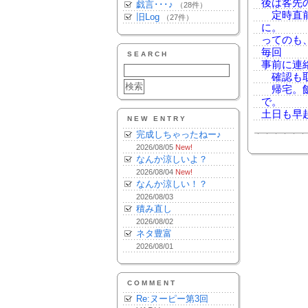
後は客先
戯言･･･♪
（28件）
定時直前
旧Log
（27件）
に。
ってのも
毎回
SEARCH
事前に連
確認も取
帰宅。飯
で。
土日も早
NEW ENTRY
完成しちゃったねー♪
2026/08/05
New!
なんか涼しいよ？
2026/08/04
New!
なんか涼しい！？
2026/08/03
積み直し
2026/08/02
ネタ豊富
2026/08/01
COMMENT
Re:ヌーピー第3回