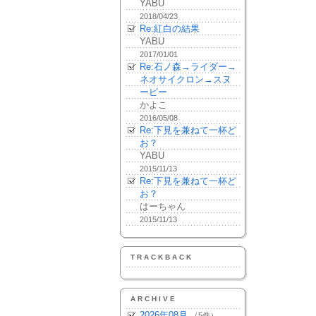
YABU
2018/04/23
Re:紅白の結果
YABU
2017/01/01
Re:石ノ森→ライダー→
ネオサイクロン→スヌ
ーピー
かよこ
2016/05/08
Re:下見を兼ねて一杯ど
お？
YABU
2015/11/13
Re:下見を兼ねて一杯ど
お？
はーちゃん
2015/11/13
TRACKBACK
ARCHIVE
2026年08月
（5件）