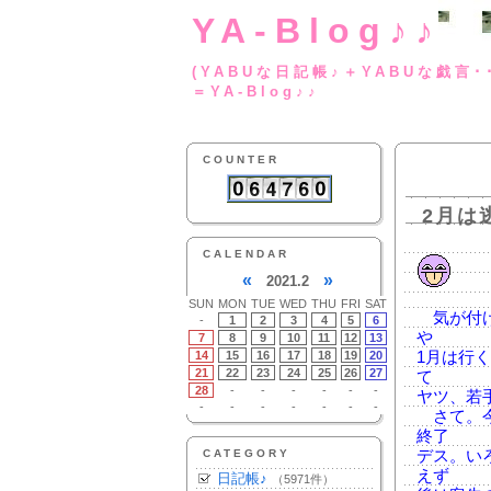
YA-Blog♪♪
(YABUな日記帳♪＋
＝YA-Blog♪♪
COUNTER
2月は
CALENDAR
«
»
2021.2
SUN
MON
TUE
WED
THU
FRI
SAT
気が付け
-
1
2
3
4
5
6
や
7
8
9
10
11
12
13
14
15
16
17
18
19
20
1月は行
21
22
23
24
25
26
27
て
28
-
-
-
-
-
-
ヤツ、若
-
-
-
-
-
-
-
さて。今
終了
CATEGORY
デス。い
えず
日記帳♪
（5971件）