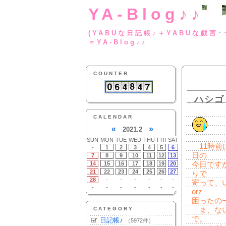
YA-Blog♪♪
(YABUな日記帳♪＋
＝YA-Blog♪♪
COUNTER
ハシゴ
CALENDAR
«
»
2021.2
SUN
MON
TUE
WED
THU
FRI
SAT
11時前
-
1
2
3
4
5
6
日の
7
8
9
10
11
12
13
14
15
16
17
18
19
20
今日です
21
22
23
24
25
26
27
りで
28
-
-
-
-
-
-
寄って、
-
-
-
-
-
-
-
orz
困ったの
CATEGORY
ま、ない
で。
日記帳♪
（5972件）