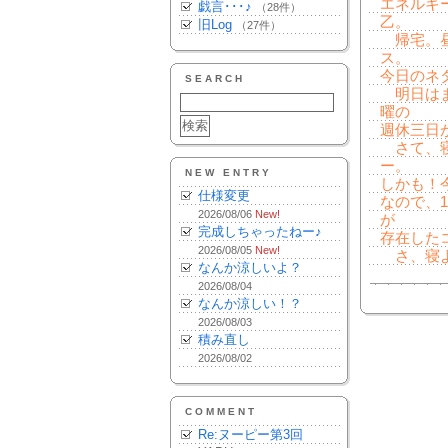
エネルギ
戯言･･･♪
（28件）
乙。
旧Log
（27件）
帰宅。昼
ス。
今日のネ
SEARCH
明日はま
曜の
週休三日
さて、寝
ー。
NEW ENTRY
しかも！
仕様変更
なので、
2026/08/06
New!
が
完成しちゃったねー♪
存在した
2026/08/05
New!
さ、寝
なんか涼しいよ？
2026/08/04
なんか涼しい！？
2026/08/03
積み直し
2026/08/02
COMMENT
Re:ヌーピー第3回