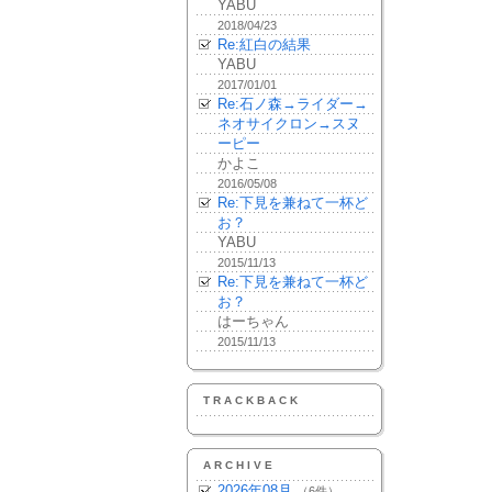
YABU
2018/04/23
Re:紅白の結果
YABU
2017/01/01
Re:石ノ森→ライダー→
ネオサイクロン→スヌ
ーピー
かよこ
2016/05/08
Re:下見を兼ねて一杯ど
お？
YABU
2015/11/13
Re:下見を兼ねて一杯ど
お？
はーちゃん
2015/11/13
TRACKBACK
ARCHIVE
2026年08月
（6件）