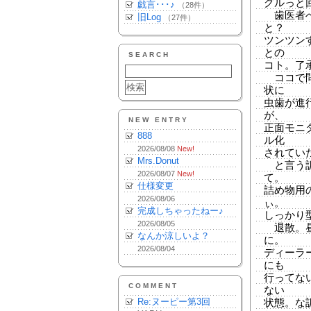
グルっと
戯言･･･♪
（28件）
歯医者へ
旧Log
（27件）
と？
ツンツン
との
SEARCH
コト。了
ココで問
状に
虫歯が進
が、
NEW ENTRY
正面モニ
888
ル化
2026/08/08
New!
されてい
Mrs.Donut
と言う訳
2026/08/07
New!
て。
仕様変更
詰め物用
2026/08/06
ぃ。
完成しちゃったねー♪
しっかり
2026/08/05
退散。昼
なんか涼しいよ？
に。
2026/08/04
ディーラ
にも
行ってな
COMMENT
ない
Re:ヌーピー第3回
状態。な