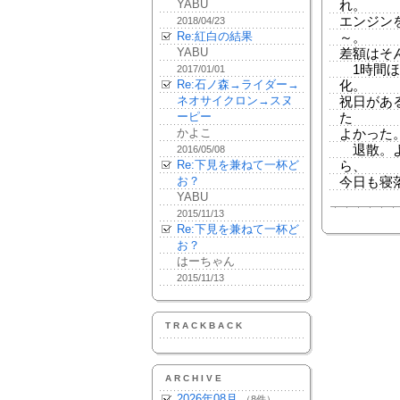
YABU
れ。
エンジン
2018/04/23
Re:紅白の結果
～。
YABU
差額はそ
1時間ほ
2017/01/01
Re:石ノ森→ライダー→
化。
ネオサイクロン→スヌ
祝日があ
ーピー
た
かよこ
よかった
退散。よ
2016/05/08
Re:下見を兼ねて一杯ど
ら、
お？
今日も寝
YABU
2015/11/13
Re:下見を兼ねて一杯ど
お？
はーちゃん
2015/11/13
TRACKBACK
ARCHIVE
2026年08月
（8件）