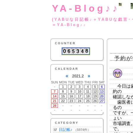
YA-Blog♪♪
(YABUな日記帳♪＋
＝YA-Blog♪♪
COUNTER
予約が
CALENDAR
«
»
2021.2
SUN
MON
TUE
WED
THU
FRI
SAT
今日は歯
-
1
2
3
4
5
6
約の
7
8
9
10
11
12
13
14
15
16
17
18
19
20
確認しな
21
22
23
24
25
26
27
歯医者に
28
-
-
-
-
-
-
るの
-
-
-
-
-
-
-
ですが、
ょい
CATEGORY
市場調査
で。
日記帳♪
（5974件）