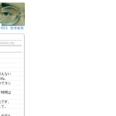
♪)÷2
RSS
管理者用
1/02/11 (木)
違えない
のね。
のでヨシ
て時間は
化です。
して。
、今日も