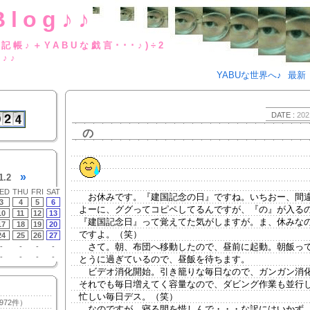
Blog♪♪
BUな日記帳♪＋YABUな戯言･･･
g♪♪
YABUな世界へ♪
最新
DATE :
202
の
»
1.2
ED
THU
FRI
SAT
お休みです。『建国記念の日』ですね。いちおー、間
3
4
5
6
よーに、ググってコピペしてるんですが、『の』が入る
10
11
12
13
『建国記念日』って覚えてた気がしますが。ま、休みな
17
18
19
20
ですよ。（笑）
24
25
26
27
さて。朝、布団へ移動したので、昼前に起動。朝飯っ
-
-
-
-
-
-
-
-
とうに過ぎているので、昼飯を待ちます。
ビデオ消化開始。引き籠りな毎日なので、ガンガン消
それでも毎日増えてく容量なので、ダビング作業も並行
忙しい毎日デス。（笑）
972件）
なのですが、寝る間を惜しんで・・・な訳にはいかず