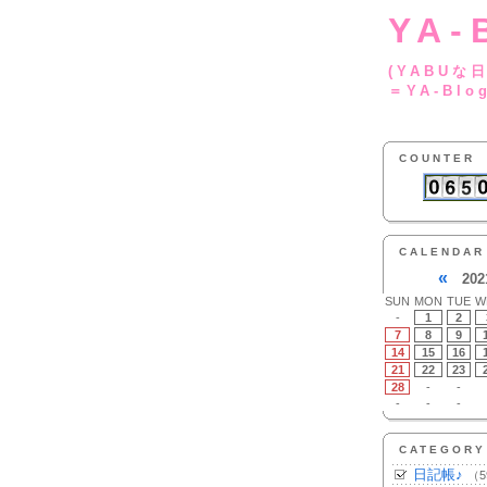
YA-
(YA
＝YA-Blo
COUNTER
CALENDAR
«
202
SUN
MON
TUE
W
-
1
2
7
8
9
14
15
16
21
22
23
28
-
-
-
-
-
CATEGORY
日記帳♪
（5