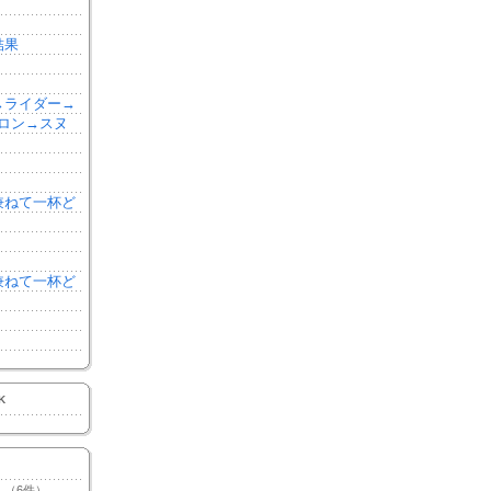
結果
森→ライダー→
ロン→スヌ
を兼ねて一杯ど
を兼ねて一杯ど
K
（6件）