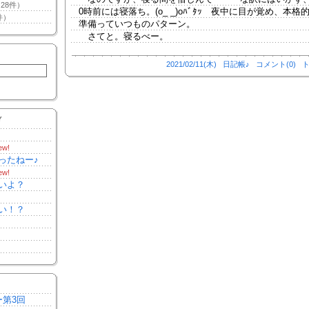
28件）
0時前には寝落ち。(o_ _)oﾊﾞﾀｯ 夜中に目が覚め、本格
件）
準備っていつものパターン。
さてと。寝るべー。
2021/02/11(木)
日記帳♪
コメント(0)
ト
Y
ew!
ったねー♪
ew!
いよ？
い！？
ー第3回