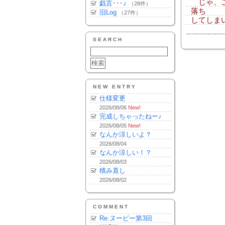
じゃ、こ
戯言･･･♪
（28件）
落ち
旧Log
（27件）
してしま
SEARCH
NEW ENTRY
仕様変更
2026/08/06
New!
完成しちゃったねー♪
2026/08/05
New!
なんか涼しいよ？
2026/08/04
なんか涼しい！？
2026/08/03
積み直し
2026/08/02
COMMENT
Re:ヌーピー第3回