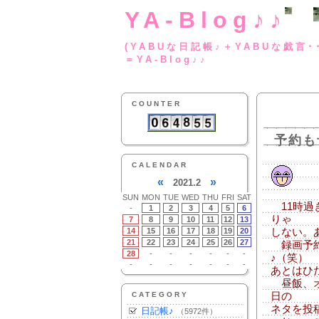
YA-Blog♪♪
(YABUな日記帳♪＋
＝YA-Blog♪♪
COUNTER
予約も
CALENDAR
«
»
2021.2
SUN
MON
TUE
WED
THU
FRI
SAT
11時過
-
1
2
3
4
5
6
りゃ
7
8
9
10
11
12
13
14
15
16
17
18
19
20
しない。
21
22
23
24
25
26
27
録画予約
28
-
-
-
-
-
-
♪（笑）
-
-
-
-
-
-
-
あとはひ
昼飯、オ
CATEGORY
日の
ネタを投
日記帳♪
（5972件）