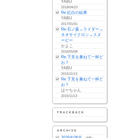
YABU
2018/04/23
Re:紅白の結果
YABU
2017/01/01
Re:石ノ森→ライダー→
ネオサイクロン→スヌ
ーピー
かよこ
2016/05/08
Re:下見を兼ねて一杯ど
お？
YABU
2015/11/13
Re:下見を兼ねて一杯ど
お？
はーちゃん
2015/11/13
TRACKBACK
ARCHIVE
2026年08月
（6件）