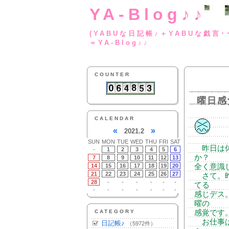
YA-Blog♪♪
(YABUな日記帳♪＋
＝YA-Blog♪♪
COUNTER
曜日感
CALENDAR
«
»
2021.2
SUN
MON
TUE
WED
THU
FRI
SAT
昨日は休
-
1
2
3
4
5
6
か？
7
8
9
10
11
12
13
14
15
16
17
18
19
20
全く意識
21
22
23
24
25
26
27
さて。昨
28
-
-
-
-
-
-
てる
-
-
-
-
-
-
-
感じデス
曜の
CATEGORY
感覚です。
お仕事は
日記帳♪
（5972件）