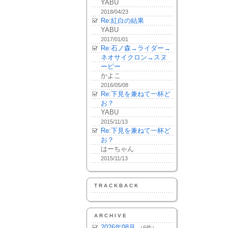
YABU
2018/04/23
Re:紅白の結果
YABU
2017/01/01
Re:石ノ森→ライダー→
ネオサイクロン→スヌ
ーピー
かよこ
2016/05/08
Re:下見を兼ねて一杯ど
お？
YABU
2015/11/13
Re:下見を兼ねて一杯ど
お？
はーちゃん
2015/11/13
TRACKBACK
ARCHIVE
2026年08月
（6件）