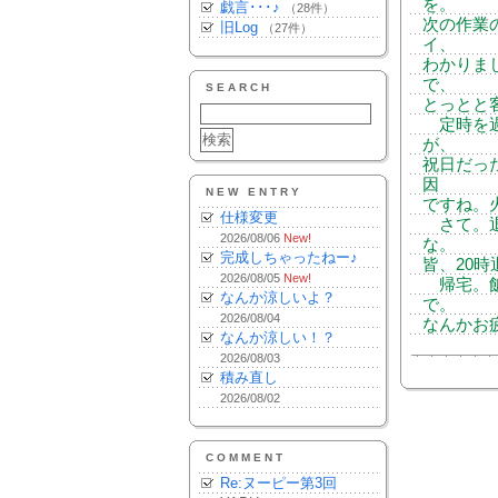
を。
戯言･･･♪
（28件）
次の作業
旧Log
（27件）
イ、
わかりま
で、
SEARCH
とっとと
定時を過
が、
祝日だっ
因
NEW ENTRY
ですね。
仕様変更
さて。退
2026/08/06
New!
な。
完成しちゃったねー♪
皆、20
2026/08/05
New!
帰宅。飯
なんか涼しいよ？
で。
2026/08/04
なんかお
なんか涼しい！？
2026/08/03
積み直し
2026/08/02
COMMENT
Re:ヌーピー第3回