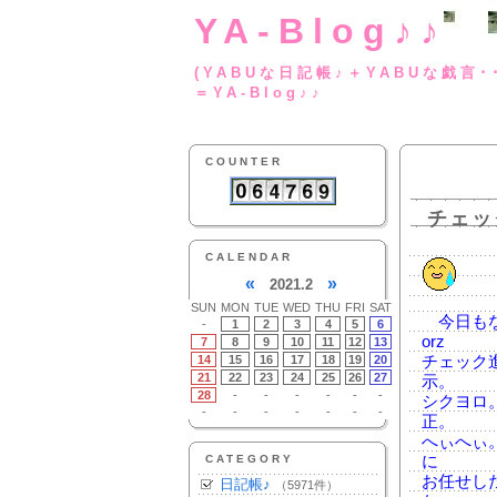
YA-Blog♪♪
(YABUな日記帳♪＋
＝YA-Blog♪♪
COUNTER
チェッ
CALENDAR
«
»
2021.2
SUN
MON
TUE
WED
THU
FRI
SAT
今日もな
-
1
2
3
4
5
6
orz
7
8
9
10
11
12
13
14
15
16
17
18
19
20
チェック
21
22
23
24
25
26
27
示。
28
-
-
-
-
-
-
シクヨロ
-
-
-
-
-
-
-
正。
へぃへぃ
CATEGORY
に
お任せし
日記帳♪
（5971件）