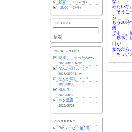
な・・・
戯言･･･♪
（28件）
みたいな
旧Log
（27件）
そうこう
ら
もう20
SEARCH
奨
ですし。
帰宅。飯
目が
覚めたら
NEW ENTRY
ちょいと
完成しちゃったねー♪
2026/08/05
New!
なんか涼しいよ？
2026/08/04
New!
なんか涼しい！？
2026/08/03
積み直し
2026/08/02
ネタ豊富
2026/08/01
COMMENT
Re:ヌーピー第3回