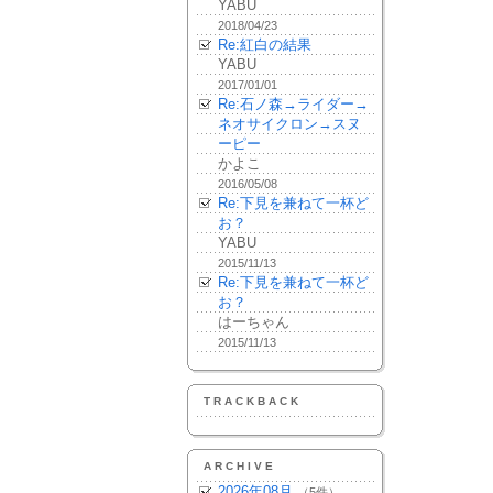
YABU
2018/04/23
Re:紅白の結果
YABU
2017/01/01
Re:石ノ森→ライダー→
ネオサイクロン→スヌ
ーピー
かよこ
2016/05/08
Re:下見を兼ねて一杯ど
お？
YABU
2015/11/13
Re:下見を兼ねて一杯ど
お？
はーちゃん
2015/11/13
TRACKBACK
ARCHIVE
2026年08月
（5件）