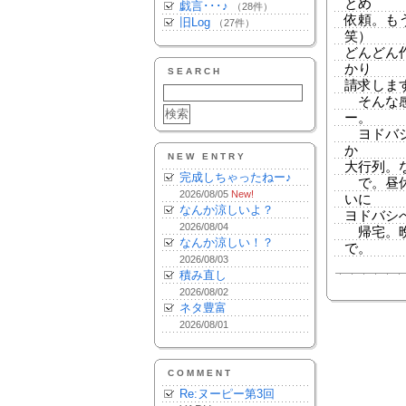
とめ
戯言･･･♪
（28件）
依頼。も
旧Log
（27件）
笑）
どんどん
かり
SEARCH
請求します
そんな感
ー。
ヨドバシ
か
NEW ENTRY
大行列。
完成しちゃったねー♪
で。昼休
2026/08/05
New!
いに
なんか涼しいよ？
ヨドバシ
2026/08/04
帰宅。晩
なんか涼しい！？
で。
2026/08/03
積み直し
2026/08/02
ネタ豊富
2026/08/01
COMMENT
Re:ヌーピー第3回