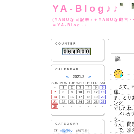
YA-Blog♪♪
(YABUな日記帳♪＋
＝YA-Blog♪♪
COUNTER
謎
CALENDAR
«
»
2021.2
SUN
MON
TUE
WED
THU
FRI
SAT
さて。昨
-
1
2
3
4
5
6
様。
7
8
9
10
11
12
13
14
15
16
17
18
19
20
ま、とり
21
22
23
24
25
26
27
ング
28
-
-
-
-
-
-
でしたね
-
-
-
-
-
-
-
メルが大
ク。
CATEGORY
うん、問
で。別の
日記帳♪
（5971件）