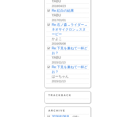
YABU
2018/04/23
Re:紅白の結果
YABU
2017/01/01
Re:石ノ森→ライダー→
ネオサイクロン→スヌ
ーピー
かよこ
2016/05/08
Re:下見を兼ねて一杯ど
お？
YABU
2015/11/13
Re:下見を兼ねて一杯ど
お？
はーちゃん
2015/11/13
TRACKBACK
ARCHIVE
2026年08月
（5件）