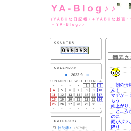
YA-Blog♪♪
(YABUな日記帳♪＋
＝YA-Blog♪♪
COUNTER
翻弄さ
CALENDAR
«
»
2022.9
SUN
MON
TUE
WED
THU
FRI
SAT
朝の情報
-
-
-
-
1
2
3
ん！
4
5
6
7
8
9
10
11
12
13
14
15
16
17
マヂかー
18
19
20
21
22
23
24
もう
25
26
27
28
29
30
-
雨上がり
-
-
-
-
-
-
-
ところが
のに
CATEGORY
雨がポツ
降り
日記帳♪
（5974件）