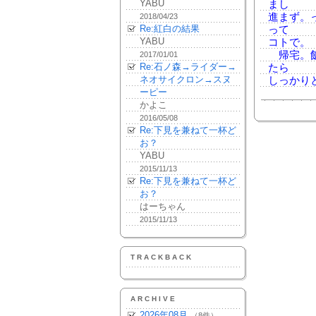
YABU
まし
進まず。
2018/04/23
Re:紅白の結果
って
YABU
コトで。
帰宅。飯
2017/01/01
Re:石ノ森→ライダー→
たら
ネオサイクロン→スヌ
しっかり
ーピー
かよこ
2016/05/08
Re:下見を兼ねて一杯ど
お？
YABU
2015/11/13
Re:下見を兼ねて一杯ど
お？
はーちゃん
2015/11/13
TRACKBACK
ARCHIVE
2026年08月
（8件）