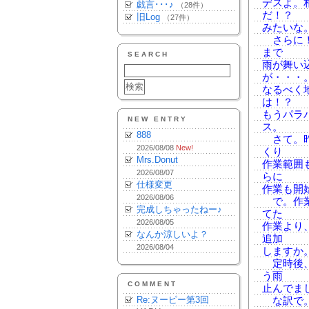
デスよ。
戯言･･･♪
（28件）
だ！？
旧Log
（27件）
みたいな
さらに！
まで
SEARCH
雨が舞い
が・・・
なるべく
は！？
もうパラ
NEW ENTRY
ス。
888
さて。昨
2026/08/08
New!
くり
Mrs.Donut
作業範囲
2026/08/07
らに
仕様変更
作業も開
2026/08/06
で。作業
完成しちゃったねー♪
てた
2026/08/05
作業より
なんか涼しいよ？
追加
2026/08/04
しますか
定時後、
う雨
COMMENT
止んでま
Re:ヌーピー第3回
な訳で。