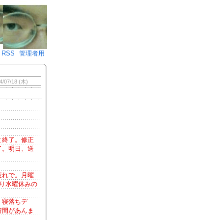
♪)÷2
RSS
管理者用
4/07/18 (木)
と終了。修正
了。明日、送
疲れで。月曜
り水曜休みの
、寝落ちデ
時間があんま