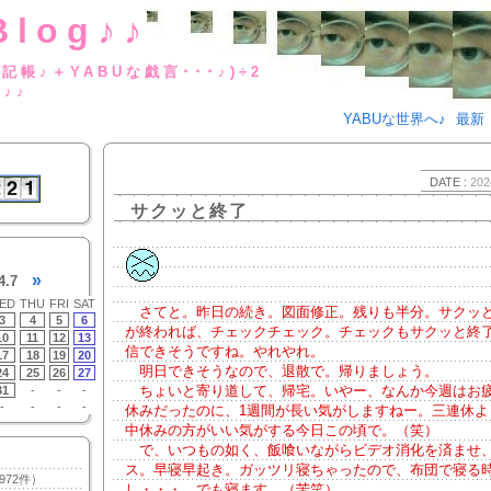
Blog♪♪
BUな日記帳♪＋YABUな戯言･･･
g♪♪
YABUな世界へ♪
最新
DATE :
202
サクッと終了
»
4.7
ED
THU
FRI
SAT
さてと。昨日の続き。図面修正。残りも半分。サクッ
3
4
5
6
が終われば、チェックチェック。チェックもサクッと終
10
11
12
13
信できそうですね。やれやれ。
17
18
19
20
明日できそうなので、退散で。帰りましょう。
24
25
26
27
ちょいと寄り道して、帰宅。いやー、なんか今週はお
31
-
-
-
-
-
-
-
休みだったのに、1週間が長い気がしますねー。三連休よ
中休みの方がいい気がする今日この頃で。（笑）
で、いつもの如く、飯喰いながらビデオ消化を済ませ
ス。早寝早起き。ガッツリ寝ちゃったので、布団で寝る
972件）
し・・・。でも寝ます。（苦笑）