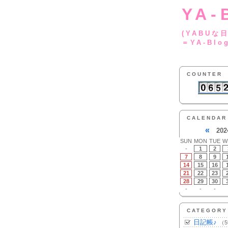
YA-
(YA
＝YA-Blo
COUNTER
CALENDAR
«
202
SUN
MON
TUE
W
-
1
2
7
8
9
14
15
16
21
22
23
28
29
30
-
-
-
CATEGORY
日記帳♪
（5