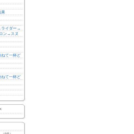
結果
森→ライダー→
ロン→スヌ
を兼ねて一杯ど
を兼ねて一杯ど
K
（6件）