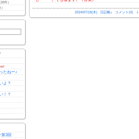
28件）
件）
2024/07/18(木)
日記帳♪
コメント(0)
ト
Y
ew!
ったねー♪
いよ？
い！？
ー第3回