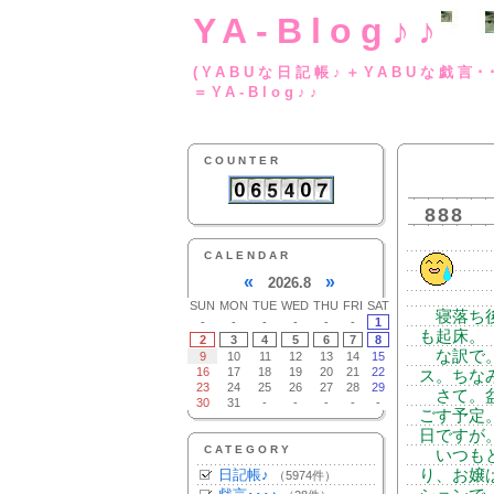
YA-Blog♪♪
(YABUな日記帳♪＋
＝YA-Blog♪♪
COUNTER
888
CALENDAR
«
»
2026.8
SUN
MON
TUE
WED
THU
FRI
SAT
寝落ち後
-
-
-
-
-
-
1
も起床。
2
3
4
5
6
7
8
な訳で。
9
10
11
12
13
14
15
16
17
18
19
20
21
22
ス。ちな
23
24
25
26
27
28
29
さて。盆
30
31
-
-
-
-
-
ごす予定
日ですが
CATEGORY
いつもと
日記帳♪
り、お嬢
（5974件）