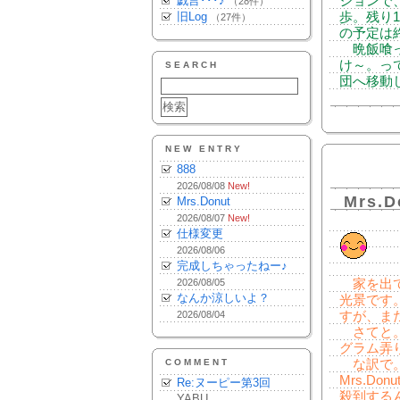
戯言･･･♪
ションで
（28件）
旧Log
歩。残り
（27件）
の予定は
晩飯喰っ
け～。っ
SEARCH
団へ移動
NEW ENTRY
888
2026/08/08
New!
Mrs.D
Mrs.Donut
2026/08/07
New!
仕様変更
2026/08/06
完成しちゃったねー♪
2026/08/05
家を出て
なんか涼しいよ？
光景です
2026/08/04
すが、ま
さてと。
グラム弄
COMMENT
な訳で。
Mrs.Do
Re:ヌーピー第3回
殺到する
YABU