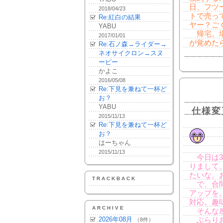
日、フツ
2018/04/23
トで売っ
Re:紅白の結果
ヤー？ご
YABU
帰宅。場
2017/01/01
が覚めた
Re:石ノ森→ライダー→
ネオサイクロン→スヌ
ーピー
かよこ
2016/05/08
Re:下見を兼ねて一杯ど
お？
YABU
仕様変
2015/11/13
Re:下見を兼ねて一杯ど
お？
はーちゃん
2015/11/13
今日は3
りまして
たいな。
TRACKBACK
で、合間
アップを
対応。趣
ARCHIVE
そんな感
2026年08月
ぶらりお
（8件）