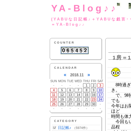
YA-Blog♪♪
(YABUな日記帳♪＋
＝YA-Blog♪♪
COUNTER
1房＝1
CALENDAR
«
»
2018.11
SUN
MON
TUE
WED
THU
FRI
SAT
8時過ぎ
-
-
-
-
1
2
3
き。
4
5
6
7
8
9
10
11
12
13
14
15
16
17
で、9時
18
19
20
21
22
23
24
でも
25
26
27
28
29
30
-
今年はお
-
-
-
-
-
-
-
ほど
時間も体
CATEGORY
今回もい
品程
日記帳♪
（5974件）