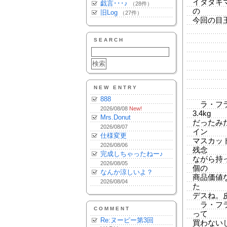
イタダキ
戯言･･･♪
（28件）
の
旧Log
（27件）
今回の目
SEARCH
NEW ENTRY
888
ラ・フラ
2026/08/08
New!
3.4kg
Mrs.Donut
だったみ
2026/08/07
イン
仕様変更
マスカッ
2026/08/06
残念
完成しちゃったねー♪
ながら持
2026/08/05
個の
なんか涼しいよ？
商品価値
2026/08/04
た
デスね。
ラ・フラ
COMMENT
って
Re:ヌーピー第3回
買わない