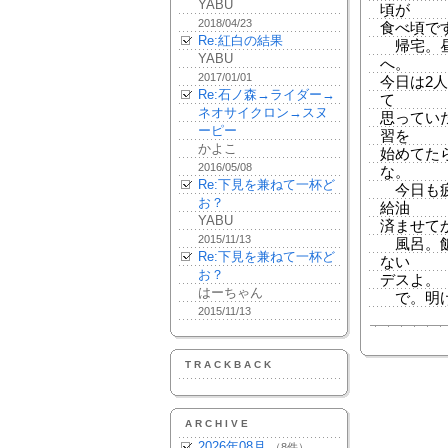
YABU
頃が
2018/04/23
食べ頃で
Re:紅白の結果
帰宅。昼
YABU
へ。
2017/01/01
今日は2
Re:石ノ森→ライダー→
て
ネオサイクロン→スヌ
思ってい
ーピー
習を
かよこ
始めてた
2016/05/08
な。
Re:下見を兼ねて一杯ど
今日も疲
お？
給油
YABU
済ませて
2015/11/13
風呂。飯
Re:下見を兼ねて一杯ど
ない
お？
デスよ。
はーちゃん
で。明け
2015/11/13
TRACKBACK
ARCHIVE
2026年08月
（8件）