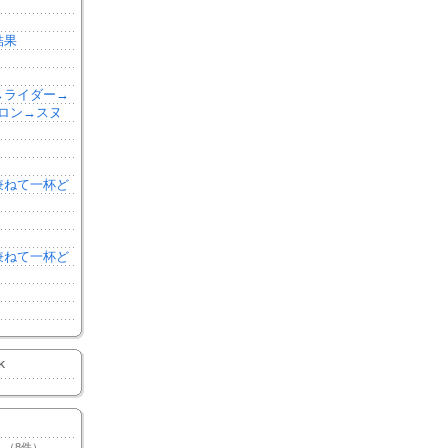
結果
森→ライダー→
ロン→スヌ
を兼ねて一杯ど
を兼ねて一杯ど
K
（8件）