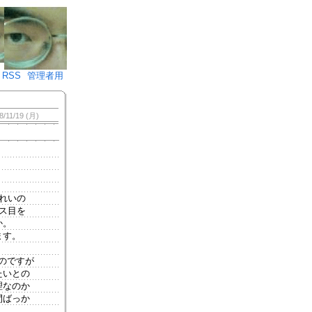
♪)÷2
RSS
管理者用
8/11/19 (月)
れいの
ス目を
か。
ます。
のですが
たいとの
理なのか
間ばっか