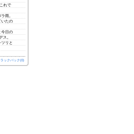
これで
パラ雨。
ていたの
と今日の
デス。
ッツリと
ラックバック(0)