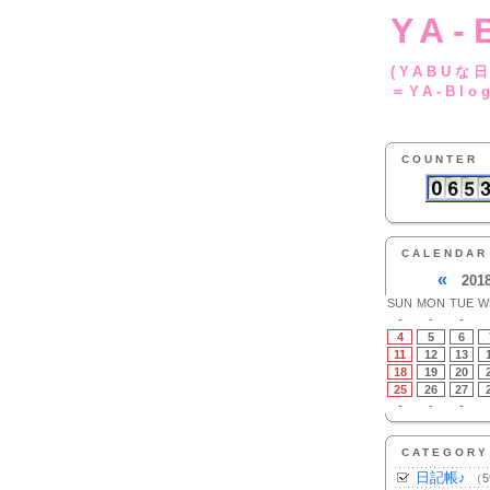
YA-
(YA
＝YA-Blo
COUNTER
CALENDAR
«
201
SUN
MON
TUE
W
-
-
-
4
5
6
11
12
13
18
19
20
25
26
27
-
-
-
CATEGORY
日記帳♪
（5