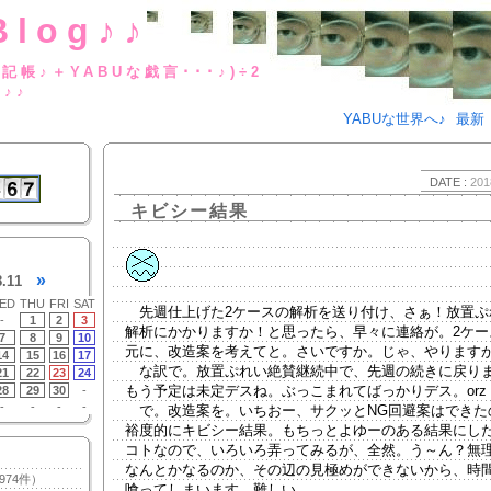
Blog♪♪
BUな日記帳♪＋YABUな戯言･･･
g♪♪
YABUな世界へ♪
最新
DATE :
201
キビシー結果
»
8.11
ED
THU
FRI
SAT
先週仕上げた2ケースの解析を送り付け、さぁ！放置ぷ
-
1
2
3
解析にかかりますか！と思ったら、早々に連絡が。2ケー
7
8
9
10
元に、改造案を考えてと。さいですか。じゃ、やります
14
15
16
17
な訳で。放置ぷれい絶賛継続中で、先週の続きに戻り
21
22
23
24
もう予定は未定デスね。ぶっこまれてばっかりデス。orz
28
29
30
-
-
-
-
-
で。改造案を。いちおー、サクッとNG回避案はできた
裕度的にキビシー結果。もちっとよゆーのある結果にし
コトなので、いろいろ弄ってみるが、全然。う～ん？無
なんとかなるのか、その辺の見極めができないから、時
974件）
喰ってしまいます。難しい。