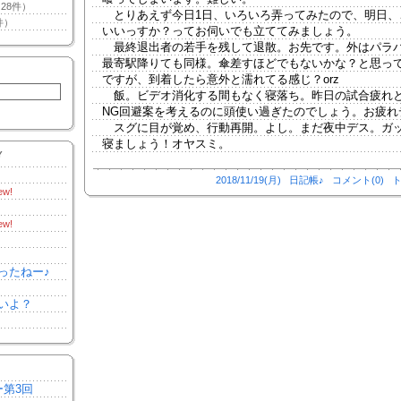
28件）
とりあえず今日1日、いろいろ弄ってみたので、明日、
件）
いいっすか？ってお伺いでも立ててみましょう。
最終退出者の若手を残して退散。お先です。外はパラ
最寄駅降りても同様。傘差すほどでもないかな？と思っ
ですが、到着したら意外と濡れてる感じ？orz
飯。ビデオ消化する間もなく寝落ち。昨日の試合疲れ
NG回避案を考えるのに頭使い過ぎたのでしょう。お疲れ
スグに目が覚め、行動再開。よし。まだ夜中デス。ガ
寝ましょう！オヤスミ。
Y
2018/11/19(月)
日記帳♪
コメント(0)
ト
ew!
ew!
ったねー♪
いよ？
ー第3回