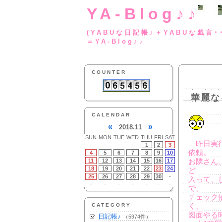
YA-Blog♪♪
(YABUな日記帳♪＋
＝YA-Blog♪♪
COUNTER
華麗な
CALENDAR
«
»
2018.11
SUN
MON
TUE
WED
THU
FRI
SAT
昨日実行
-
-
-
-
1
2
3
依頼。
4
5
6
7
8
9
10
11
12
13
14
15
16
17
お隣さん
18
19
20
21
22
23
24
ど
25
26
27
28
29
30
-
入って、
-
-
-
-
-
-
-
で、
チェック
CATEGORY
く、
図面やる時
日記帳♪
（5974件）