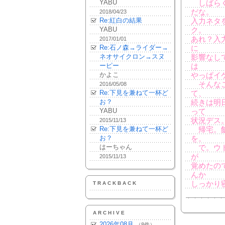
YABU
しばらく
だな。
2018/04/23
Re:紅白の結果
入力ネタ
YABU
ク。
あれ？入力
2017/01/01
Re:石ノ森→ライダー→
に
ネオサイクロン→スヌ
影響なし
ーピー
は
かよこ
やっぱイ
そんなこ
2016/05/08
Re:下見を兼ねて一杯ど
て、
お？
続きは明
YABU
って
状況デス
2015/11/13
Re:下見を兼ねて一杯ど
帰宅。飯
お？
を。
はーちゃん
で。ウト
が
2015/11/13
覚めたの
んか
しっかり
TRACKBACK
ARCHIVE
2026年08月
（8件）