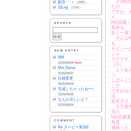
小1時間
戯言･･･♪
（28件）
たの
旧Log
（27件）
ですが、
イ、
NG回避
SEARCH
気持ち
良く一発
そんな時
も
キビシー
NEW ENTRY
ぃゃ
888
マテマテ
2026/08/08
New!
（汗）
Mrs.Donut
とりあえ
2026/08/07
う。
仕様変更
しばらく
2026/08/06
こが
完成しちゃったねー♪
ですかね
2026/08/05
法。
なんか涼しいよ？
初耳デス。
2026/08/04
入力条件
先の
NG回避
COMMENT
再度
Re:ヌーピー第3回
連絡っと