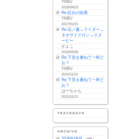
YABU
2018/04/23
Re:紅白の結果
YABU
2017/01/01
Re:石ノ森→ライダー→
ネオサイクロン→スヌ
ーピー
かよこ
2016/05/08
Re:下見を兼ねて一杯ど
お？
YABU
2015/11/13
Re:下見を兼ねて一杯ど
お？
はーちゃん
2015/11/13
TRACKBACK
ARCHIVE
2026年08月
（6件）