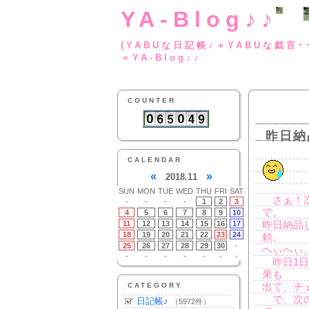
YA-Blog♪♪
(YABUな日記帳♪＋
＝YA-Blog♪♪
COUNTER
昨日納
CALENDAR
«
»
2018.11
SUN
MON
TUE
WED
THU
FRI
SAT
さぁ！次
-
-
-
-
1
2
3
で。
4
5
6
7
8
9
10
11
12
13
14
15
16
17
昨日納品
18
19
20
21
22
23
24
頼。
25
26
27
28
29
30
-
へぃへぃ
-
-
-
-
-
-
-
昨日1日
果も
CATEGORY
出て、チ
で、次の
日記帳♪
（5972件）