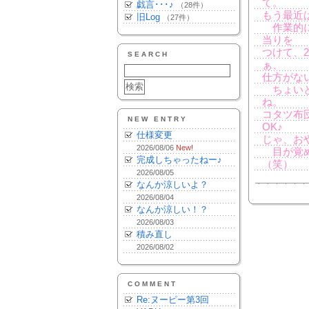
て。
戯言･･･♪
（28件）
もう最近
旧Log
（27件）
作業的に
当りを
つけて、
SEARCH
ぁ、
仕方がな
ちょいと
ね。
コタツ布団
NEW ENTRY
OK♪
仕様変更
じゃ、おやす
2026/08/06
New!
目が覚め
完成しちゃったねー♪
（笑）
2026/08/05
なんか涼しいよ？
2026/08/04
なんか涼しい！？
2026/08/03
積み直し
2026/08/02
COMMENT
Re:ヌーピー第3回