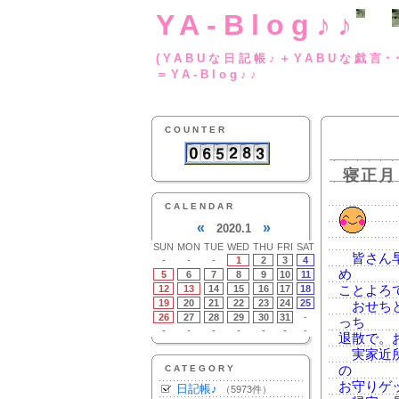
YA-Blog♪♪
(YABUな日記帳♪＋
＝YA-Blog♪♪
COUNTER
寝正月
CALENDAR
«
»
2020.1
SUN
MON
TUE
WED
THU
FRI
SAT
皆さん早
-
-
-
1
2
3
4
め
5
6
7
8
9
10
11
12
13
14
15
16
17
18
ことよろ
19
20
21
22
23
24
25
おせちと
26
27
28
29
30
31
-
っち
-
-
-
-
-
-
-
退散で。
実家近所
CATEGORY
の
お守りゲ
日記帳♪
（5973件）