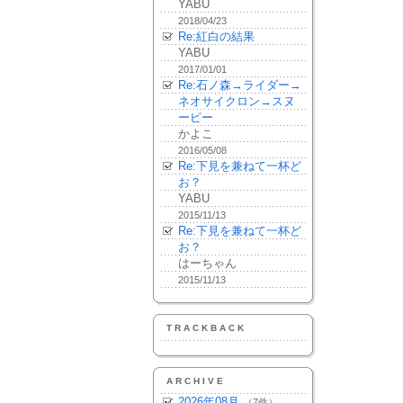
YABU
2018/04/23
Re:紅白の結果
YABU
2017/01/01
Re:石ノ森→ライダー→
ネオサイクロン→スヌ
ーピー
かよこ
2016/05/08
Re:下見を兼ねて一杯ど
お？
YABU
2015/11/13
Re:下見を兼ねて一杯ど
お？
はーちゃん
2015/11/13
TRACKBACK
ARCHIVE
2026年08月
（7件）