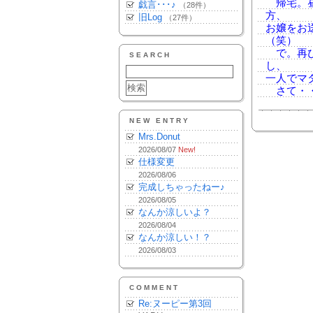
帰宅。昼
戯言･･･♪
（28件）
方、
旧Log
（27件）
お嬢をお
（笑）
で。再び
SEARCH
し、
一人でマ
さて・・
NEW ENTRY
Mrs.Donut
2026/08/07
New!
仕様変更
2026/08/06
完成しちゃったねー♪
2026/08/05
なんか涼しいよ？
2026/08/04
なんか涼しい！？
2026/08/03
COMMENT
Re:ヌーピー第3回