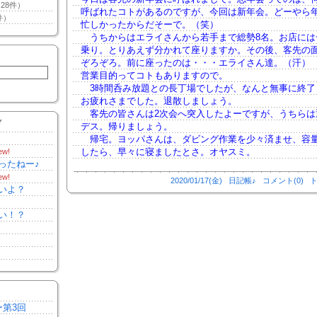
28件）
呼ばれたコトがあるのですが、今回は新年会。どーやら
件）
忙しかったからだそーで。（笑）
うちからはエライさんから若手まで総勢8名。お店には
乗り。とりあえず分かれて座りますか。その後、客先の
ぞろぞろ。前に座ったのは・・・エライさん達。（汗）
営業目的ってコトもありますので。
3時間呑み放題との長丁場でしたが、なんと無事に終了
お疲れさまでした。退散しましょう。
客先の皆さんは2次会へ突入したよーですが、うちらは
Y
デス。帰りましょう。
帰宅。ヨッパさんは、ダビング作業を少々済ませ、容
したら、早々に寝ましたとさ。オヤスミ。
ew!
ったねー♪
ew!
2020/01/17(金)
日記帳♪
コメント(0)
ト
いよ？
い！？
ー第3回