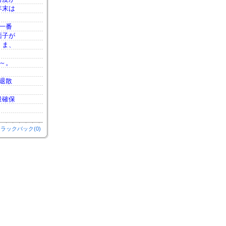
年末は
一番
面子が
 ま、
～。
退散
量確保
ラックバック(0)