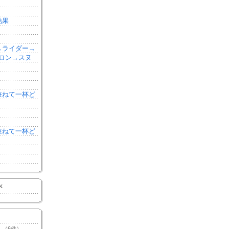
結果
森→ライダー→
ロン→スヌ
を兼ねて一杯ど
を兼ねて一杯ど
K
（6件）