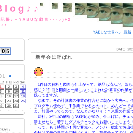
Blog♪♪
BUな日記帳♪＋YABUな戯言･･･
g♪♪
YABUな世界へ♪
最新
DATE :
202
新年会に呼ばれ
»
0.1
ED
THU
FRI
SAT
1件目の解析と図面も仕上がって、納品も済んだ。落ち
1
2
3
4
感じ？2件目と図面と一緒にぶっこまれた計算書の作業が
8
9
10
11
残ってますが。
15
16
17
18
な訳で。その計算書の作業の打合せに朝から客先へ。
22
23
24
25
プログラム使わず、手作業でやるとのコト。めんどーで
29
30
31
-
-
-
-
-
ま、前回やってるので、なんとかなりそう？来週の作業
帰社。2件目の解析もNG対応が済み、仕上げに。チェ
済ませたら、若手にダブルチェックをお願いしましょう
って、もう時間が！再び客先へ。メンバー総出でお出
972件）
今日は客先の新年会に呼ばれまして。忘年会ってのは、