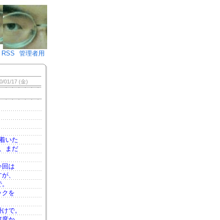
♪)÷2
RSS
管理者用
0/01/17 (金)
着いた
、まだ
今回は
すが、
で。
ックを
！
掛けで。
何度か