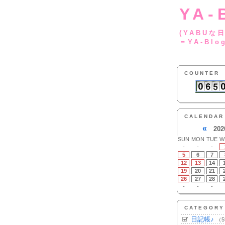
YA-
(YA
＝YA-Blo
COUNTER
CALENDAR
«
202
SUN
MON
TUE
W
-
-
-
5
6
7
12
13
14
19
20
21
26
27
28
-
-
-
CATEGORY
日記帳♪
（5