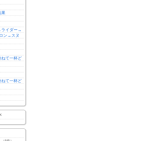
結果
森→ライダー→
ロン→スヌ
を兼ねて一杯ど
を兼ねて一杯ど
K
（6件）