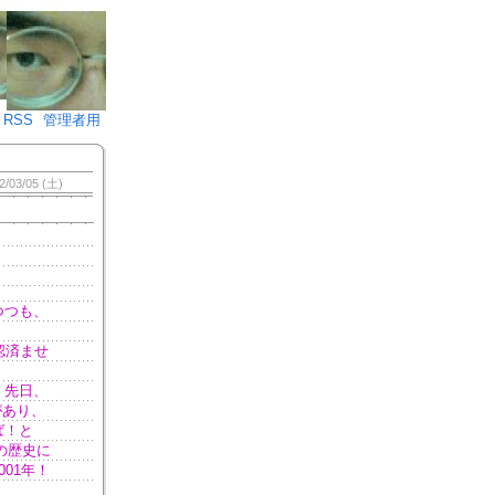
♪)÷2
RSS
管理者用
2/03/05 (土)
つつも、
認済ませ
。先日、
があり、
ば！と
の歴史に
01年！