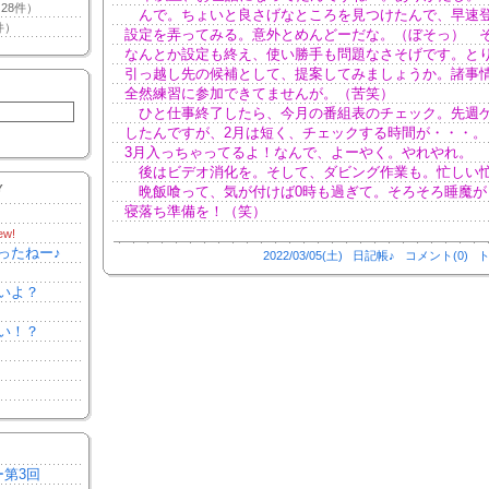
28件）
んで。ちょいと良さげなところを見つけたんで、早速
件）
設定を弄ってみる。意外とめんどーだな。（ぼそっ） 
なんとか設定も終え、使い勝手も問題なさそげです。と
引っ越し先の候補として、提案してみましょうか。諸事
全然練習に参加できてませんが。（苦笑）
ひと仕事終了したら、今月の番組表のチェック。先週
したんですが、2月は短く、チェックする時間が・・・。
3月入っちゃってるよ！なんで、よーやく。やれやれ。
後はビデオ消化を。そして、ダビング作業も。忙しい
Y
晩飯喰って、気が付けば0時も過ぎて。そろそろ睡魔が
寝落ち準備を！（笑）
ew!
ったねー♪
2022/03/05(土)
日記帳♪
コメント(0)
ト
いよ？
い！？
ー第3回