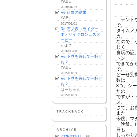
YABU
2018/04/23
Re:紅白の結果
YABU
テントウ
2017/01/01
で。
Re:石ノ森→ライダー→
タイムメ
ネオサイクロン→スヌ
カ。
ーピー
なので、
かよこ
じく
2016/05/08
食玩の証
Re:下見を兼ねて一杯ど
トン
お？
できてか
YABU
で、
2015/11/13
どーせ別
Re:下見を兼ねて一杯ど
数は
お？
8つ。シ
はーちゃん
たの
2015/11/13
ですが・
ス。
さて、お
TRACKBACK
また
今度。マ
晩飯。ビ
日も
ARCHIVE
しっかり
2026年08月
（8件）