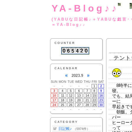
YA-Blog♪♪
(YABUな日記帳♪＋
＝YA-Blog♪♪
COUNTER
テント
CALENDAR
«
»
2023.9
SUN
MON
TUE
WED
THU
FRI
SAT
8時半に
-
-
-
-
-
1
2
寝。
3
4
5
6
7
8
9
10
11
12
13
14
15
16
でも、結
17
18
19
20
21
22
23
ーに
24
25
26
27
28
29
30
早起きで
-
-
-
-
-
-
-
朝飯。ダ
パー
CATEGORY
ヒーロー
って
日記帳♪
（5974件）