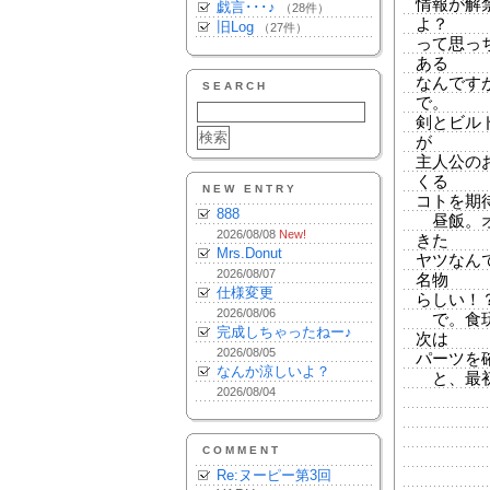
情報が解
戯言･･･♪
（28件）
よ？
旧Log
（27件）
って思っ
ある
なんです
SEARCH
で。
剣とビル
が
主人公の
くる
NEW ENTRY
コトを期
888
昼飯。オ
2026/08/08
New!
きた
Mrs.Donut
ヤツなん
2026/08/07
名物
仕様変更
らしい！
2026/08/06
で。食玩
完成しちゃったねー♪
次は
2026/08/05
パーツを
なんか涼しいよ？
と、最初
2026/08/04
COMMENT
Re:ヌーピー第3回