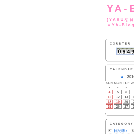
YA-
(YA
＝YA-Blo
COUNTER
CALENDAR
«
201
SUN
MON
TUE
W
-
-
-
4
5
6
11
12
13
18
19
20
25
26
27
-
-
-
CATEGORY
日記帳♪
（5