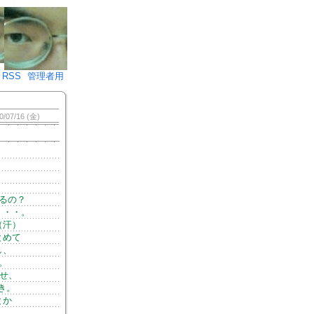
♪)÷2
RSS
管理者用
0/07/16 (金)
るの？
・・・。
（汗）
とめて
し、
。
せ、
き。
とか