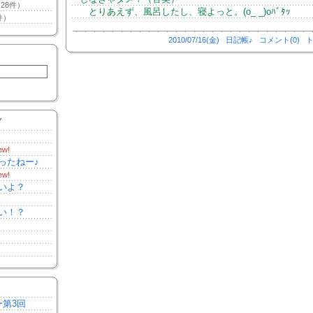
28件）
とりあえず、風呂したし、寝よっと。(o_ _)oﾊﾞﾀｯ
件）
2010/07/16(金)
日記帳♪
コメント(0)
ト
Y
ew!
ったねー♪
ew!
いよ？
い！？
ー第3回