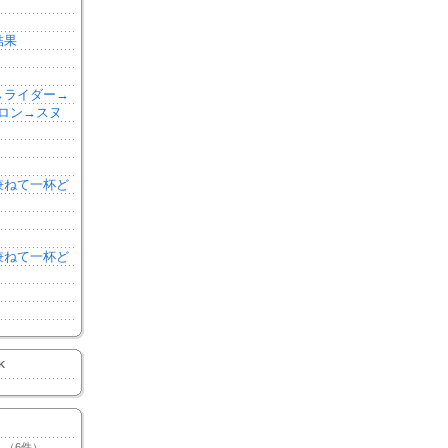
結果
森→ライダー→
ロン→スヌ
を兼ねて一杯ど
を兼ねて一杯ど
K
（6件）