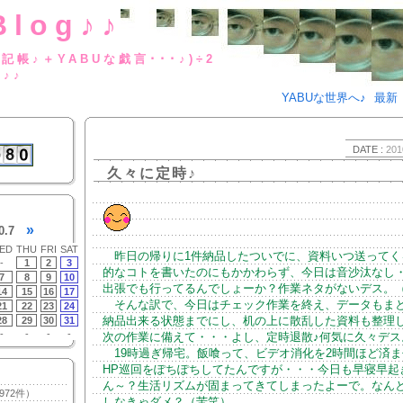
Blog♪♪
BUな日記帳♪＋YABUな戯言･･･
g♪♪
YABUな世界へ♪
最新
DATE :
201
久々に定時♪
»
0.7
ED
THU
FRI
SAT
昨日の帰りに1件納品したついでに、資料いつ送ってく
-
1
2
3
的なコトを書いたのにもかかわらず、今日は音沙汰なし
7
8
9
10
出張でも行ってるんでしょーか？作業ネタがないデス。
14
15
16
17
そんな訳で、今日はチェック作業を終え、データもま
21
22
23
24
納品出来る状態までにし、机の上に散乱した資料も整理
28
29
30
31
-
-
-
-
次の作業に備えて・・・よし、定時退散♪何気に久々デス
19時過ぎ帰宅。飯喰って、ビデオ消化を2時間ほど済ま
HP巡回をぽちぽちしてたんですが・・・今日も早寝早起
ん～？生活リズムが固まってきてしまったよーで。なん
972件）
しなきゃダメ？（苦笑）