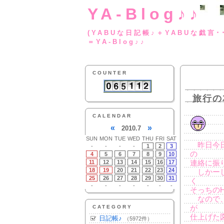
YA-Blog♪♪
(YABUな日記帳♪＋
＝YA-Blog♪♪
COUNTER
旅行の
CALENDAR
«
»
2010.7
SUN
MON
TUE
WED
THU
FRI
SAT
昨日今日
-
-
-
-
1
2
3
の
4
5
6
7
8
9
10
11
12
13
14
15
16
17
連絡に振
18
19
20
21
22
23
24
しかーし
25
26
27
28
29
30
31
く
-
-
-
-
-
-
-
そっちの
なので、
CATEGORY
が
仕上げた
日記帳♪
（5972件）