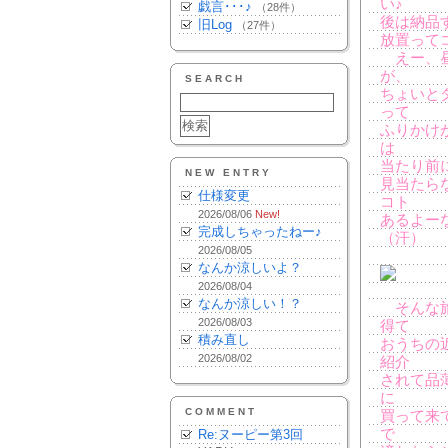
い♪
戯言･･･♪
（28件）
後は納品
旧Log
（27件）
放置って
えー、昼
が、
SEARCH
ちょいと
って
ふりかけ
は
当たり前
NEW ENTRY
見当たら
仕様変更
コト
2026/08/06
New!
あるよー
完成しちゃったねー♪
（汗）
2026/08/05
なんか涼しいよ？
2026/08/04
なんか涼しい！？
そんな旅
2026/08/03
得て
積み直し
おうちの
2026/08/02
紹介
されて品
に
COMMENT
買って来
で
Re:ヌーピー第3回