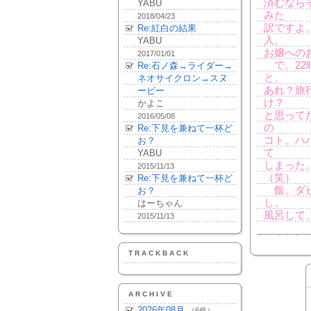
済むなら
YABU
みた
2018/04/23
訳ですよ
Re:紅白の結果
入。
YABU
お嬢への
2017/01/01
で。22
Re:石ノ森→ライダー→
と、
ネオサイクロン→スヌ
あれ？旅
ーピー
け？
かよこ
と思って
2016/05/08
の
Re:下見を兼ねて一杯ど
コト。ハ
お？
て
YABU
しまった
2015/11/13
（笑）
Re:下見を兼ねて一杯ど
飯。ダビ
お？
し。
はーちゃん
風呂して
2015/11/13
TRACKBACK
ARCHIVE
2026年08月
（6件）