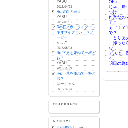
YABU
OK♪
じゃ、帰
2018/04/23
Re:紅白の結果
つけ
YABU
作業なの
了？
2017/01/01
Re:石ノ森→ライダー→
ぇ゛！？
ネオサイクロン→スヌ
で？
ーピー
とりあえ
かよこ
帰ったら
なし
2016/05/08
Re:下見を兼ねて一杯ど
デスよ。
お？
る。
YABU
明日の為
2015/11/13
Re:下見を兼ねて一杯ど
お？
はーちゃん
2015/11/13
TRACKBACK
ARCHIVE
2026年08月
（6件）