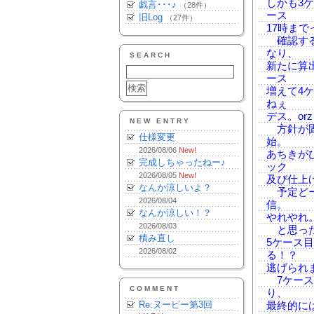
しかも3
戯言･･･♪
（28件）
ース
旧Log
（27件）
17時ま
確認する
なり、
SEARCH
新たに算
ース
増えて4
ねぇ
デス。orz
NEW ENTRY
方針が固
仕様変更
始。
2026/08/06
New!
あちきが
完成しちゃったねー♪
ック
2026/08/05
New!
及び仕上
なんか涼しいよ？
予定どー
2026/08/04
信。
なんか涼しい！？
やれやれ
2026/08/03
と思った
積み直し
5ケース
2026/08/02
る！？
逃げられ
7ケース
COMMENT
り、
Re:ヌーピー第3回
最終的に