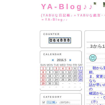
YA-Blog♪♪
(YABUな日記帳♪＋
＝YA-Blog♪♪
COUNTER
3から1
CALENDAR
«
»
2016.5
SUN
MON
TUE
WED
THU
FRI
SAT
朝から至
1
2
3
4
5
6
7
頼。
8
9
10
11
12
13
14
15
16
17
18
19
20
21
ま、変更し
22
23
24
25
26
27
28
なら
29
30
31
-
-
-
-
話が早い
-
-
-
-
-
-
-
の
確認から
CATEGORY
・・・な
（汗）
日記帳♪
（5972件）