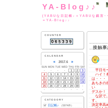
YA-Blog♪♪
(YABUな日記帳♪＋
＝YA-Blog♪♪
COUNTER
接触事
CALENDAR
«
»
2017.6
SUN
MON
TUE
WED
THU
FRI
SAT
平日モー
-
-
-
-
1
2
3
ハイ！本
4
5
6
7
8
9
10
11
12
13
14
15
16
17
は・・・
18
19
20
21
22
23
24
あちきの
25
26
27
28
29
30
-
い
-
-
-
-
-
-
-
デスか！
な訳で。
CATEGORY
す。
決定率高
日記帳♪
（5974件）