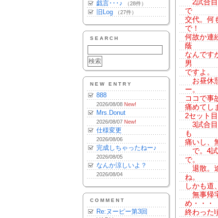
2試合目
戯言･･･♪
（28件）
で
旧Log
（27件）
交代。何
で！
何故か連
SEARCH
蔭
なんです
男
ですよ。
お昼休憩
NEW ENTRY
ー。
888
ココで事
2026/08/08
New!
痛めてし
Mrs.Donut
2セット
2026/08/07
New!
3試合目
仕様変更
も
2026/08/06
痛いし、
完成しちゃったねー♪
で。4試
2026/08/05
で。
なんか涼しいよ？
退散。途
2026/08/04
ね。
しかも道
無事帰宅
COMMENT
め・・・
Re:ヌーピー第3回
終わった