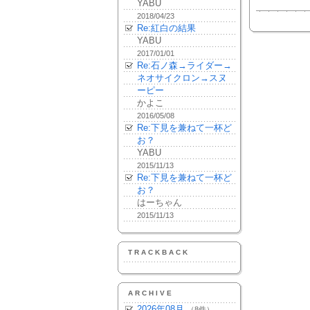
YABU
2018/04/23
Re:紅白の結果
YABU
2017/01/01
Re:石ノ森→ライダー→
ネオサイクロン→スヌ
ーピー
かよこ
2016/05/08
Re:下見を兼ねて一杯ど
お？
YABU
2015/11/13
Re:下見を兼ねて一杯ど
お？
はーちゃん
2015/11/13
TRACKBACK
ARCHIVE
2026年08月
（8件）