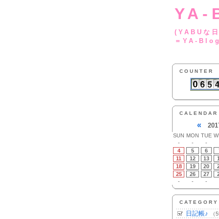
YA-
(YA
＝YA-Blo
COUNTER
CALENDAR
«
201
SUN
MON
TUE
W
-
-
-
4
5
6
11
12
13
18
19
20
25
26
27
-
-
-
CATEGORY
日記帳♪
（5