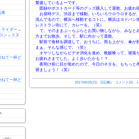
繁盛しているよーです。
図録やポストカード等のグッズ購入して退散。お疲れ
結果
お昼時デス。渋谷まで移動。いろいろウロウロするが
混んでるので、横浜へ移動するコトに。横浜はヨドバシ
レストラン街にて、カレーを。（笑）
森→ライダー→
で。そのままぶ～らぶらとお買い物しながら、みなと
ロン→スヌ
方までお散歩。そして、駅に向かって退散。
駅前で食材を調達して、おうちに。雨も上がり、傘が
まぁ、そんな感じで。（笑）
オヤツしながらビデオ消化を進め、晩飯喰って、寝落
を兼ねて一杯ど
お疲れさまでした。よく歩いたかも！？
夜明け前に目が覚めたので、今日のネタを。もちっと
寝ましょう！（笑）
を兼ねて一杯ど
2017/06/25(日)
日記帳♪
コメント(0)
ト
K
（8件）