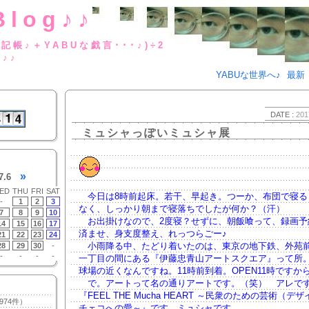
Blog♪♪
BUな日記帳♪＋YABUな戯言･･･
g♪♪
YABUな世界へ♪
最新
DATE :
201
ミュシャっぽいミュシャ展
»
7.6
ED
THU
FRI
SAT
今日は8時前起床。若干、早起き。つーか、布団で寝る
-
1
2
3
なく、しっかり朝まで寝落ちでしたが何か？（汗）
7
8
9
10
お出掛けなので、2度寝？せずに、朝飯喰って、録画予
14
15
16
17
済ませ、身支度整え、れっつらごー♪
21
22
23
24
小雨降る中、たどり着いたのは、東京の地下鉄、外苑
28
29
30
-
-
-
-
-
一丁目の間にある『伊藤忠青山アートスクエア』って所
球場の近くなんですね。11時前到着。OPEN11時ですか
で。アートって名の通りアートです。（笑） アレで
『FEEL THE Mucha HEART ～民衆のための芸術（デ
974件）
チェコへの愛～』です。ミュシャです。