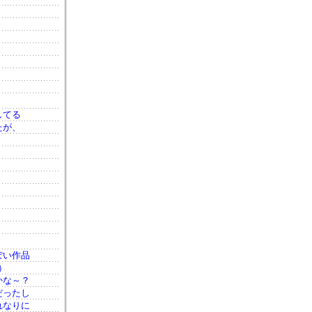
してる
たが、
ぽい作品
）
かな～？
だったし
れなりに