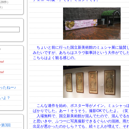
28件）
件）
ちょいと前に行った国立新美術館のミュシャ展に協賛
Y
みたいですが、あちらはスラヴ叙事詩という大作がでし
こちらはよく観る感じの。
ew!
ew!
ったねー♪
いよ？
こんな連作を始め、ポスター等がメイン。ミュシャっ
ばかりでした。あー！そうそう。撮影OKでしたよ。（笑
入場無料で、国立新美術館が混んでたので、混んでる
と思いきや、ふつーに写真撮影できるぐらいの混雑。雨
ー第3回
出足が悪かったのかしら？でも、続々と人が増えて、そ