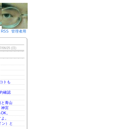
♪)÷2
RSS
管理者用
7/06/25 (日)
コトも
約確認
前と青山
。神宮
らOK。
すよ。
ザイン）と