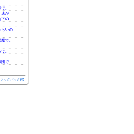
様で。
、店が
地下の
みらいの
邪魔で。
ちで。
布団で
ラックバック(0)