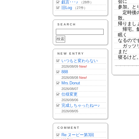
会に
戯言･･･♪
（28件）
参加。と
旧Log
（27件）
定時後の
散。
帰りまし
SEARCH
帰宅。飯
眠く
なるので
ガッツリ
まだ
NEW ENTRY
寝るけど
いつもと変わらない
2026/08/09
New!
888
2026/08/08
New!
Mrs.Donut
2026/08/07
仕様変更
2026/08/06
完成しちゃったねー♪
2026/08/05
COMMENT
Re:ヌーピー第3回