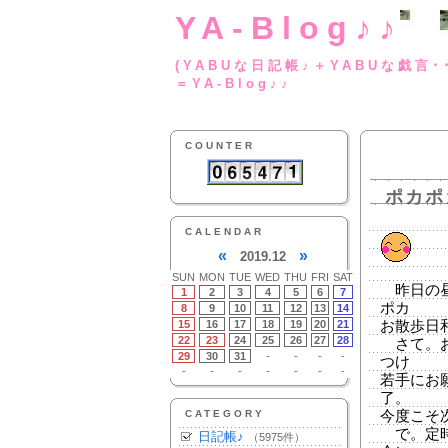
YA-Blog♪♪
(YABUな日記帳♪＋
＝YA-Blog♪♪
COUNTER
ポカポ
CALENDAR
«
»
2019.12
SUN
MON
TUE
WED
THU
FRI
SAT
昨日の昼
1
2
3
4
5
6
7
ポカ
8
9
10
11
12
13
14
15
16
17
18
19
20
21
お散歩日
22
23
24
25
26
27
28
さて。お
29
30
31
-
-
-
-
つけ
-
-
-
-
-
-
-
若手にお
了。
CATEGORY
今度こそ
で。定時
日記帳♪
（5975件）