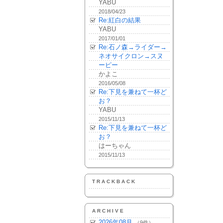
YABU
2018/04/23
Re:紅白の結果
YABU
2017/01/01
Re:石ノ森→ライダー→
ネオサイクロン→スヌ
ーピー
かよこ
2016/05/08
Re:下見を兼ねて一杯ど
お？
YABU
2015/11/13
Re:下見を兼ねて一杯ど
お？
はーちゃん
2015/11/13
TRACKBACK
ARCHIVE
2026年08月
（9件）