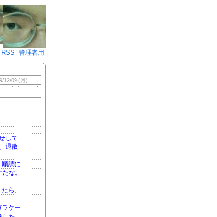
♪)÷2
RSS
管理者用
9/12/09 (月)
せして
、退散
。順調に
件だな。
りたら、
ガラケー
換した