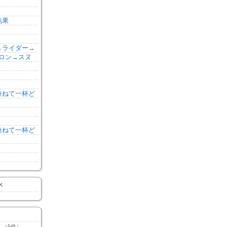
結果
森→ライダー→
ロン→スヌ
を兼ねて一杯ど
を兼ねて一杯ど
K
（5件）