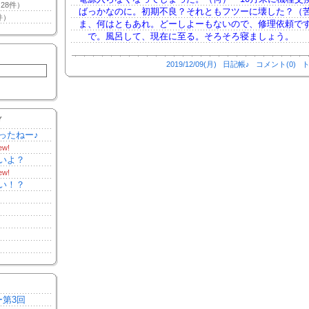
28件）
ばっかなのに。初期不良？それともフツーに壊した？（
件）
ま、何はともあれ。どーしよーもないので、修理依頼で
で。風呂して、現在に至る。そろそろ寝ましょう。
2019/12/09(月)
日記帳♪
コメント(0)
ト
Y
ったねー♪
ew!
いよ？
ew!
い！？
ー第3回