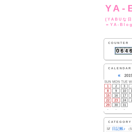
YA-
(YA
＝YA-Blo
COUNTER
CALENDAR
«
201
SUN
MON
TUE
W
1
2
3
8
9
10
15
16
17
22
23
24
29
30
31
-
-
-
CATEGORY
日記帳♪
（5