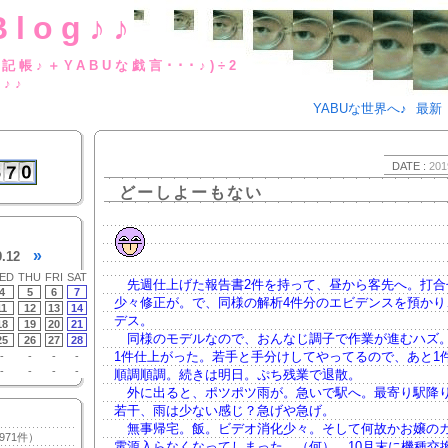
Blog♪♪
BUな日記帳♪＋YABUな戯言･･･
g♪♪
YABUな世界へ♪
最新
DATE :
201
どーしよーもない
»
9.12
ED
THU
FRI
SAT
先週仕上げた報告書2件を持って、昼から客先へ。打合
4
5
6
7
少々修正が。で、同様の解析4件分のエビデンスを預かり
11
12
13
14
デス。
18
19
20
21
同様のモデルなので、おんなじ調子で作業が進むハズ
25
26
27
28
1件仕上がった。若手と手分けしてやってるので、あと1
-
-
-
-
-
-
-
-
順調順調。続きは明日。ぷち残業で退散。
外に出ると、ポツポツ雨が。急いで駅へ。最寄り駅降
若干、雨は少ない感じ？急げや急げ。
無事帰宅。飯。ビデオ消化少々。そして何故かお嬢の
971件）
電源入らなくなってしまった。（何） 10月末に機種交