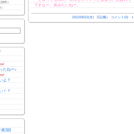
28件）
ですなー。休みたいねー。
件）
2022/06/22(水)
日記帳♪
コメント(0)
ト
Y
ew!
ったねー♪
ew!
いよ？
い！？
ー第3回