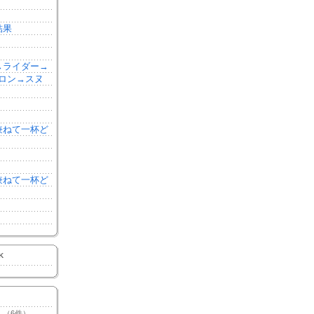
結果
森→ライダー→
ロン→スヌ
を兼ねて一杯ど
を兼ねて一杯ど
K
（6件）