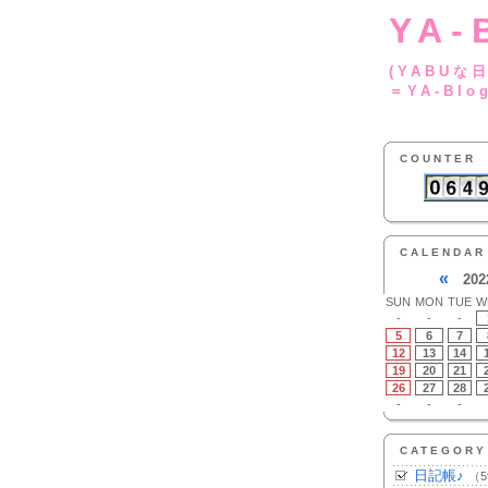
YA-
(YA
＝YA-Blo
COUNTER
CALENDAR
«
202
SUN
MON
TUE
W
-
-
-
5
6
7
12
13
14
19
20
21
26
27
28
-
-
-
CATEGORY
日記帳♪
（5