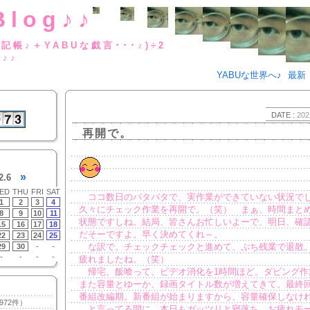
Blog♪♪
BUな日記帳♪＋YABUな戯言･･･
g♪♪
YABUな世界へ♪
最新
DATE :
202
再開で。
»
2.6
ED
THU
FRI
SAT
ココ数日のバタバタで、実作業ができていない状況で
1
2
3
4
久々にチェック作業を再開で。（笑） まぁ、時間まとめ
8
9
10
11
状態ですしね。結局、皆さんお忙しいよーで、明日、確
15
16
17
18
だそーですよ。早く決めてくれ～。
22
23
24
25
な訳で。チェックチェックと進めて、ぷち残業で退散
29
30
-
-
-
-
-
-
疲れましたね。（笑）
帰宅。飯喰って、ビデオ消化を1時間ほど。ダビング作
また容量とゆーか、録画タイトル数が増えてきて。最終
番組改編期。新番組が始まりますから、容量確保しなけ
972件）
と言ってる間に、本日もガッツリと寝落ち。お疲れモ