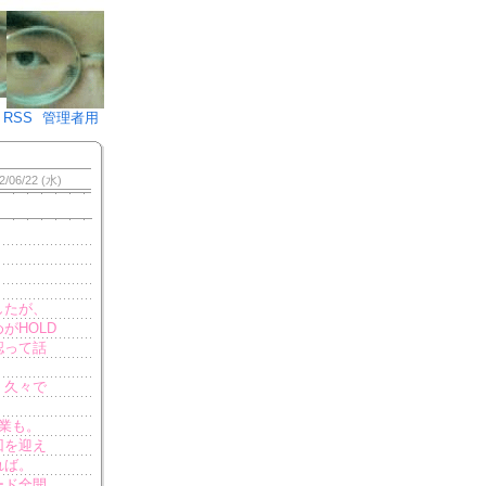
♪)÷2
RSS
管理者用
2/06/22 (水)
したが、
がHOLD
認って話
。久々で
業も。
回を迎え
れば。
ード全開