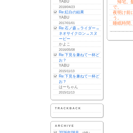
YABU
帰宅。飯。
で。
2018/04/23
Re:紅白の結果
夜明け前
YABU
う。
睡眠時間
2017/01/01
Re:石ノ森→ライダー→
ネオサイクロン→スヌ
ーピー
かよこ
2016/05/08
Re:下見を兼ねて一杯ど
お？
YABU
2015/11/13
Re:下見を兼ねて一杯ど
お？
はーちゃん
2015/11/13
TRACKBACK
ARCHIVE
2026年08月
（6件）