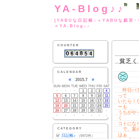
YA-Blog♪♪
(YABUな日記帳♪＋
＝YA-Blog♪♪
COUNTER
貧乏く
CALENDAR
«
»
2015.7
SUN
MON
TUE
WED
THU
FRI
SAT
昨日バタ
-
-
-
1
2
3
4
って
5
6
7
8
9
10
11
12
13
14
15
16
17
18
いたら！
19
20
21
22
23
24
25
ーも
26
27
28
29
30
31
-
うちがや
-
-
-
-
-
-
-
く
コトにな
CATEGORY
で。案の
はぁ
日記帳♪
（5972件）