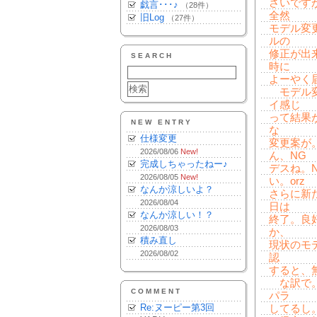
さいです
戯言･･･♪
（28件）
全然
旧Log
（27件）
モデル変
ルの
修正が出
SEARCH
時に
よーやく
モデル変
イ感じ
って結果
NEW ENTRY
な
仕様変更
変更案が
2026/08/06
New!
ん、NG
完成しちゃったねー♪
デスね。
2026/08/05
New!
い。orz
なんか涼しいよ？
さらに新
2026/08/04
日は
なんか涼しい！？
終了。良
2026/08/03
か、
積み直し
現状のモ
2026/08/02
認
すると、
な訳で。
COMMENT
パラ
Re:ヌーピー第3回
してるし