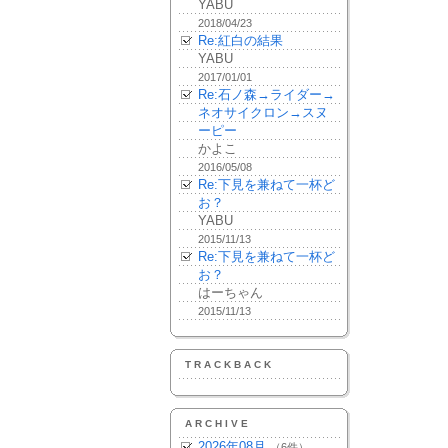
YABU
2018/04/23
Re:紅白の結果
YABU
2017/01/01
Re:石ノ森→ライダー→
ネオサイクロン→スヌ
ーピー
かよこ
2016/05/08
Re:下見を兼ねて一杯ど
お？
YABU
2015/11/13
Re:下見を兼ねて一杯ど
お？
はーちゃん
2015/11/13
TRACKBACK
ARCHIVE
2026年08月
（6件）