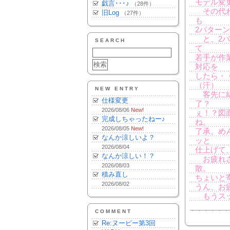
モデル変
戯言･･･♪
（28件）
その代わ
旧Log
（27件）
も
2パター
と、2パ
SEARCH
て
若手が作
対応を
したら・
（汗）
NEW ENTRY
客先に結
仕様変更
了？
2026/08/06
New!
ぇ！？図
完成しちゃったねー♪
ね。
2026/08/05
New!
了承。め
なんか涼しいよ？
ッと
2026/08/04
仕上げて
なんか涼しい！？
お疲れさ
2026/08/03
散。
積み直し
ちょいと
2026/08/02
うん、お
もうスッ
COMMENT
Re:ヌーピー第3回