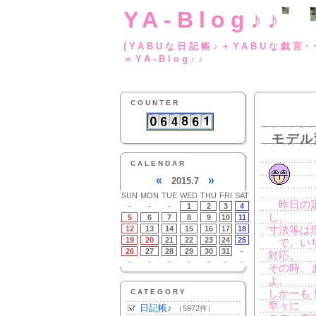
YA-Blog♪♪
(YABUな日記帳♪＋
＝YA-Blog♪♪
COUNTER
モデル
CALENDAR
«
»
2015.7
SUN
MON
TUE
WED
THU
FRI
SAT
昨日の定
-
-
-
1
2
3
4
し、
5
6
7
8
9
10
11
12
13
14
15
16
17
18
寸法等は
19
20
21
22
23
24
25
で。いち
26
27
28
29
30
31
-
対応。
-
-
-
-
-
-
-
その時、
よ。
CATEGORY
しかーも
早々に
日記帳♪
（5972件）