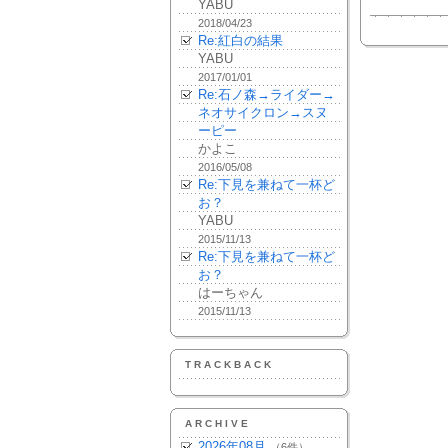
YABU
2018/04/23
Re:紅白の結果
YABU
2017/01/01
Re:石ノ森→ライダー→
ネオサイクロン→スヌ
ーピー
かよこ
2016/05/08
Re:下見を兼ねて一杯ど
お？
YABU
2015/11/13
Re:下見を兼ねて一杯ど
お？
はーちゃん
2015/11/13
TRACKBACK
ARCHIVE
2026年08月
（6件）