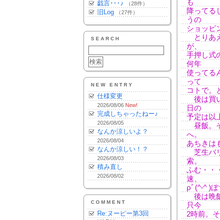
も
戯言･･･♪
（28件）
降ってる
旧Log
（27件）
うの
ショッピ
とりあえ
SEARCH
が、
手押し式
何年
使ってる
って
NEW ENTRY
コトで。とり
仕様変更
後は買い
2026/08/06
New!
日の
完成しちゃったねー♪
予定は以
2026/08/05
昼飯。そ
なんか涼しいよ？
へ。
2026/08/04
あちきは
なんか涼しい！？
芝生バリ
2026/08/03
索。
積み直し
ふむ・・
2026/08/02
速、
ρﾞ(^-^
後は晩飯
COMMENT
只今
Re:ヌーピー第3回
2時前。