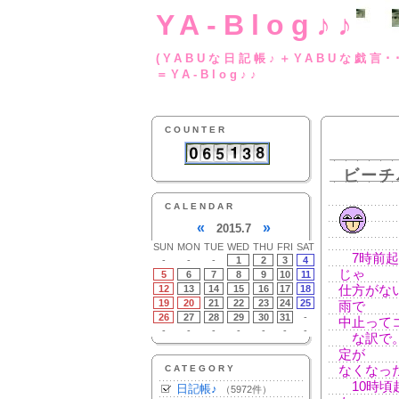
YA-Blog♪♪
(YABUな日記帳♪＋
＝YA-Blog♪♪
COUNTER
ビーチ
CALENDAR
«
»
2015.7
SUN
MON
TUE
WED
THU
FRI
SAT
7時前起
-
-
-
1
2
3
4
じゃ
5
6
7
8
9
10
11
12
13
14
15
16
17
18
仕方がな
19
20
21
22
23
24
25
雨で
26
27
28
29
30
31
-
中止って
-
-
-
-
-
-
-
な訳で。
定が
CATEGORY
なくなっ
10時頃
日記帳♪
（5972件）