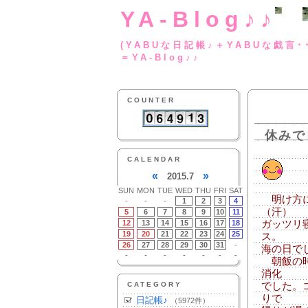
YA-Blog♪♪
(YABUな日記帳♪＋
＝YA-Blog♪♪
COUNTER
休みで
CALENDAR
«
»
2015.7
SUN
MON
TUE
WED
THU
FRI
SAT
明け方に
-
-
-
1
2
3
4
（汗）
5
6
7
8
9
10
11
12
13
14
15
16
17
18
ガッツリ
19
20
21
22
23
24
25
ス。
26
27
28
29
30
31
-
海の日で
-
-
-
-
-
-
-
朝飯の時
消化
CATEGORY
でした。
りで
日記帳♪
（5972件）