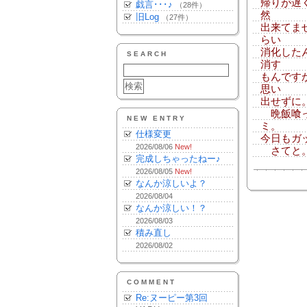
帰りが遅
戯言･･･♪
（28件）
然
旧Log
（27件）
出来てま
らい
消化した
SEARCH
消す
もんです
思い
出せずに
晩飯喰っ
NEW ENTRY
ミ。
仕様変更
今日もガッ
2026/08/06
New!
さてと。
完成しちゃったねー♪
2026/08/05
New!
なんか涼しいよ？
2026/08/04
なんか涼しい！？
2026/08/03
積み直し
2026/08/02
COMMENT
Re:ヌーピー第3回