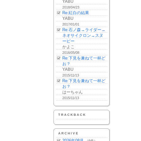
YABU
2018/04/23
Re:紅白の結果
YABU
2017/01/01
Re:石ノ森→ライダー→
ネオサイクロン→スヌ
ーピー
かよこ
2016/05/08
Re:下見を兼ねて一杯ど
お？
YABU
2015/11/13
Re:下見を兼ねて一杯ど
お？
はーちゃん
2015/11/13
TRACKBACK
ARCHIVE
2026年08月
（6件）