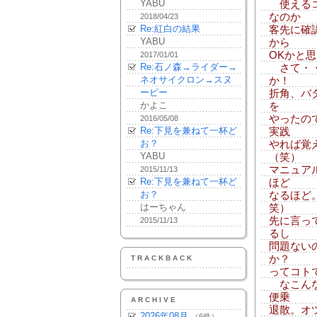
YABU
使えるコ
なのか
2018/04/23
Re:紅白の結果
客先に確
YABU
から
OKかと
2017/01/01
Re:石ノ森→ライダー→
さて・・
ネオサイクロン→スヌ
か！
ーピー
折角、バ
かよこ
を
やったの
2016/05/08
Re:下見を兼ねて一杯ど
実践
お？
やれば覚
YABU
（笑）
マニュア
2015/11/13
Re:下見を兼ねて一杯ど
ほど
お？
なるほど
はーちゃん
笑）
先に言っ
2015/11/13
るし
問題ない
か？
TRACKBACK
ってコト
なこんな
便乗
ARCHIVE
退散。オ
2026年08月
（6件）