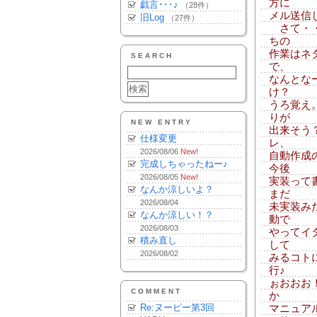
方に
戯言･･･♪
（28件）
メル送信
旧Log
（27件）
さて・・
ちの
作業はネ
SEARCH
で、
なんとな
け？
うろ覚え
りが
NEW ENTRY
出来そう
仕様変更
レ、
2026/08/06
New!
自動作成
完成しちゃったねー♪
今後
2026/08/05
New!
実装って
なんか涼しいよ？
まだ
2026/08/04
未実装み
なんか涼しい！？
動で
2026/08/03
やってイ
積み直し
して
2026/08/02
みるコトに
行♪
ぉおおお
COMMENT
か
Re:ヌーピー第3回
マニュア