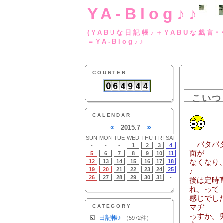
YA-Blog♪♪
(YABUな日記帳♪＋
＝YA-Blog♪♪
COUNTER
こいつ
CALENDAR
«
»
2015.7
SUN
MON
TUE
WED
THU
FRI
SAT
バタバタ
-
-
-
1
2
3
4
面が
5
6
7
8
9
10
11
12
13
14
15
16
17
18
なくなり
19
20
21
22
23
24
25
♪
26
27
28
29
30
31
-
後は定時
-
-
-
-
-
-
-
れ。って
感じでし
CATEGORY
マヂ
っすか。
日記帳♪
（5972件）