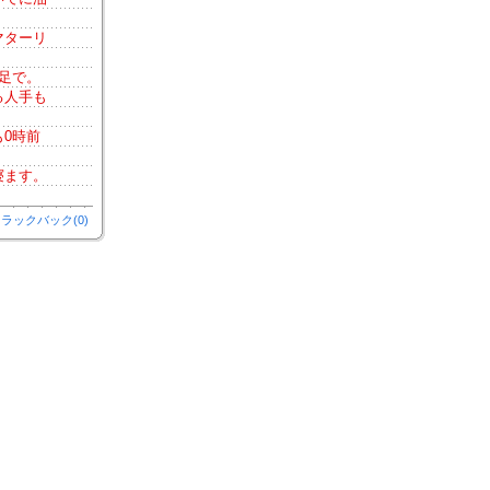
マターリ
足で。
る人手も
0時前
寝ます。
ラックバック(0)