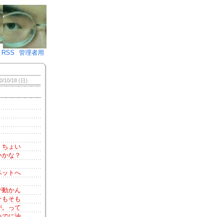
♪)÷2
RSS
管理者用
0/10/18 (日)
、ちょい
いかな？
ペットへ
が動かん
そもそも
が。って
いでに油