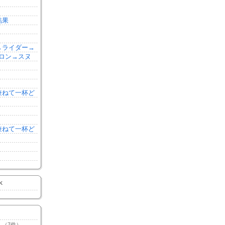
結果
森→ライダー→
ロン→スヌ
を兼ねて一杯ど
を兼ねて一杯ど
K
（7件）