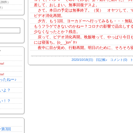
28件）
差して、おしまい。無事回復デスよ。
件）
さて。本日の予定は無事終了。（笑） オヤツして、
ビデオ消化再開。
夕方、もう1回、ヨーカドーへ行ってみるも・・・無駄
もうフラゲできないのかねー？コロナの影響で品出しす
少なくなったとか？残念。
戻って、ビデオ消化再開。晩飯喰って、やっぱり今日も
には寝落ち。(o_ _)oﾊﾞﾀｯ
夜中に目が覚め、行動再開。明日のために、そろそろ
Y
2020/10/18(日)
日記帳♪
コメント(0)
ト
ew!
ew!
ったねー♪
いよ？
い！？
ー第3回