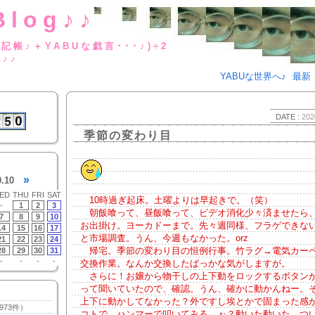
Blog♪♪
BUな日記帳♪＋YABUな戯言･･･
g♪♪
YABUな世界へ♪
最新
DATE :
202
季節の変わり目
»
0.10
ED
THU
FRI
SAT
10時過ぎ起床。土曜よりは早起きで。（笑）
-
1
2
3
朝飯喰って、昼飯喰って、ビデオ消化少々済ませたら
7
8
9
10
お出掛け。ヨーカドーまで。先々週同様、フラゲできな
14
15
16
17
と市場調査。うん、今週もなかった。orz
21
22
23
24
帰宅。季節の変わり目の恒例行事。竹ラグ→電気カー
28
29
30
31
-
-
-
-
交換作業。なんか交換したばっかな気がしますが。
さらに！お嬢から物干しの上下動をロックするボタン
って聞いていたので、確認。うん、確かに動かんねー。
上下に動かしてなかった？外ですし埃とかで固まった感
973件）
コトで。ハンマーで叩いてみる。ぉ？動いた動いた。つ