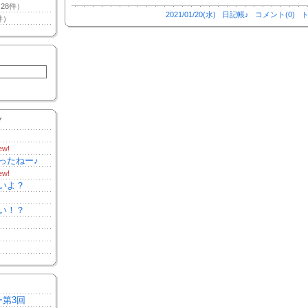
28件）
2021/01/20(水)
日記帳♪
コメント(0)
ト
件）
Y
ew!
ったねー♪
ew!
いよ？
い！？
ー第3回