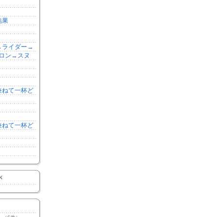
結果
森→ライダー→
ロン→スヌ
を兼ねて一杯ど
を兼ねて一杯ど
K