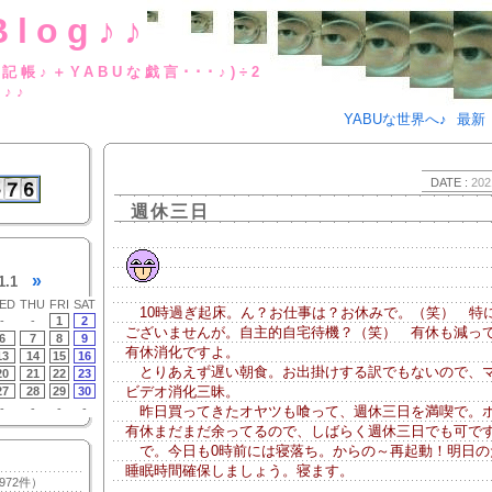
Blog♪♪
BUな日記帳♪＋YABUな戯言･･･
g♪♪
YABUな世界へ♪
最新
DATE :
202
週休三日
»
1.1
ED
THU
FRI
SAT
10時過ぎ起床。ん？お仕事は？お休みで。（笑） 特
-
-
1
2
ございませんが。自主的自宅待機？（笑） 有休も減っ
6
7
8
9
有休消化ですよ。
13
14
15
16
とりあえず遅い朝食。お出掛けする訳でもないので、
20
21
22
23
ビデオ消化三昧。
27
28
29
30
-
-
-
-
昨日買ってきたオヤツも喰って、週休三日を満喫で。
有休まだまだ余ってるので、しばらく週休三日でも可で
で。今日も0時前には寝落ち。からの～再起動！明日の
睡眠時間確保しましょう。寝ます。
972件）