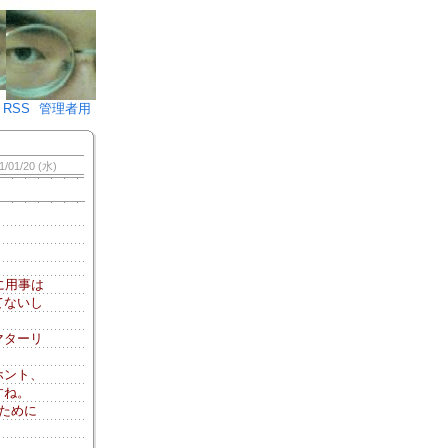
♪)÷2
RSS
管理者用
1/01/20 (水)
に用事は
てないし
マターリ
ホント、
すね。
ために