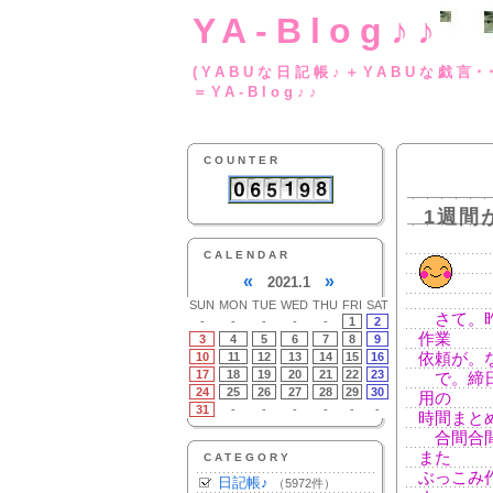
YA-Blog♪♪
(YABUな日記帳♪＋
＝YA-Blog♪♪
COUNTER
1週間
CALENDAR
«
»
2021.1
SUN
MON
TUE
WED
THU
FRI
SAT
さて。昨
-
-
-
-
-
1
2
作業
3
4
5
6
7
8
9
10
11
12
13
14
15
16
依頼が。
17
18
19
20
21
22
23
で。締日
24
25
26
27
28
29
30
用の
31
-
-
-
-
-
-
時間まと
合間合間
また
CATEGORY
ぶっこみ
日記帳♪
（5972件）