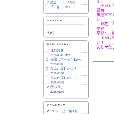
す。
戯言･･･♪
（28件）
今日もキ
旧Log
（27件）
緊急
事態宣言
ね。
SEARCH
帰宅。今
早寝
早起き。
明日は金
い！
NEW ENTRY
ありがた
仕様変更
2026/08/06
New!
完成しちゃったねー♪
2026/08/05
なんか涼しいよ？
2026/08/04
なんか涼しい！？
2026/08/03
積み直し
2026/08/02
COMMENT
Re:ヌーピー第3回