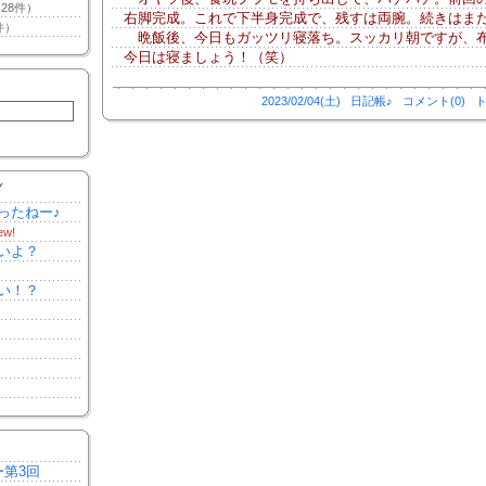
28件）
右脚完成。これで下半身完成で、残すは両腕。続きはま
件）
晩飯後、今日もガッツリ寝落ち。スッカリ朝ですが、
今日は寝ましょう！（笑）
2023/02/04(土)
日記帳♪
コメント(0)
ト
Y
ったねー♪
ew!
いよ？
い！？
ー第3回