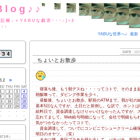
Blog♪♪
BUな日記帳♪＋YABUな戯言･･･
g♪♪
YABUな世界へ♪
最新
DATE :
202
ちょいとお散歩
»
3.2
ED
THU
FRI
SAT
寝落ち後、もう朝デスね・・・ってコトで、そのまま
1
2
3
4
朝飯喰って、ダビング作業を少々。
8
9
10
11
昼飯後、ちょいとお散歩。駅前のATMまで。我が社の
15
16
17
18
基本5日なんですが、土日だと前倒し。な訳で、ホントは
22
23
24
25
給料日で、資金調達しなけりゃいけなかったんですが、
-
-
-
-
-
-
-
-
忘れてまして。Web給与明細になって、会社で明細もら
気がつかなかったってコトで。
資金調達して、ついでにコンビニでシュークリーム確
明日のオヤツ。（笑）
971件）
オヤツ後、食玩プラモを持ち出して、パチパチ。前回