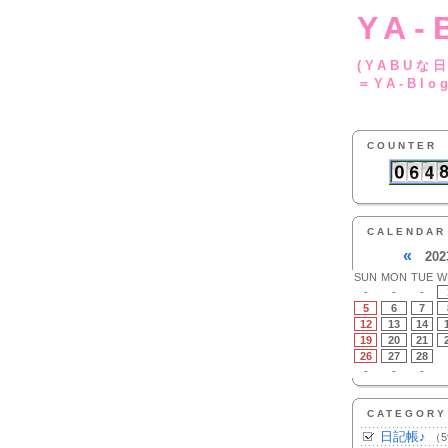
YA-
(YA
＝YA-Blo
COUNTER
CALENDAR
«
202
SUN
MON
TUE
W
-
-
-
5
6
7
12
13
14
19
20
21
26
27
28
-
-
-
CATEGORY
日記帳♪
（5