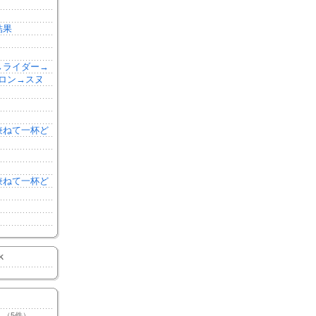
結果
森→ライダー→
ロン→スヌ
を兼ねて一杯ど
を兼ねて一杯ど
K
（5件）