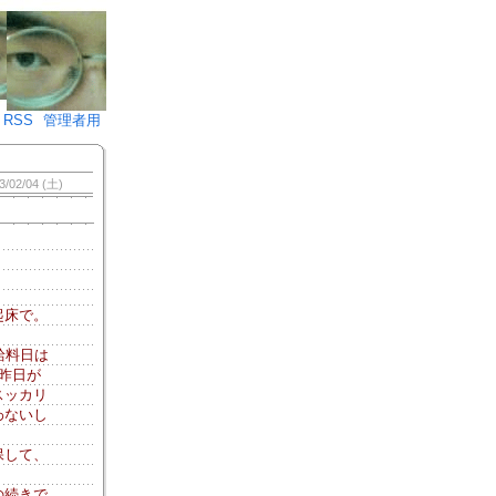
♪)÷2
RSS
管理者用
3/02/04 (土)
起床で。
給料日は
昨日が
スッカリ
わないし
保して、
の続きで