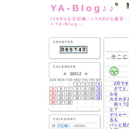
YA-Blog♪♪
(YABUな日記帳♪＋
＝YA-Blog♪♪
COUNTER
そこじ
CALENDAR
«
»
2023.2
SUN
MON
TUE
WED
THU
FRI
SAT
2月です
-
-
-
1
2
3
4
さてと。
5
6
7
8
9
10
11
12
13
14
15
16
17
18
ルを
19
20
21
22
23
24
25
カタカタ
26
27
28
-
-
-
-
何々？計
-
-
-
-
-
-
-
と？
そりゃー
CATEGORY
るも
パッと見
日記帳♪
（5972件）