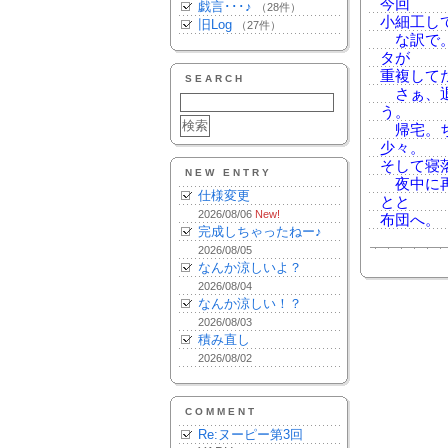
今回
戯言･･･♪
（28件）
小細工し
旧Log
（27件）
な訳で。
タが
重複して
SEARCH
さぁ、退
う。
帰宅。ち
少々。
そして寝
NEW ENTRY
夜中に再
仕様変更
とと
2026/08/06
New!
布団へ。
完成しちゃったねー♪
2026/08/05
なんか涼しいよ？
2026/08/04
なんか涼しい！？
2026/08/03
積み直し
2026/08/02
COMMENT
Re:ヌーピー第3回