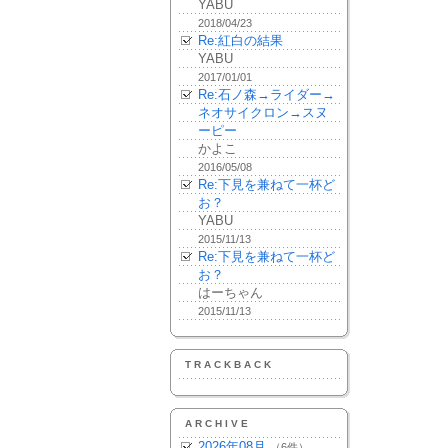
YABU
2018/04/23
Re:紅白の結果
YABU
2017/01/01
Re:石ノ森→ライダー→
ネオサイクロン→スヌ
ーピー
かよこ
2016/05/08
Re:下見を兼ねて一杯ど
お？
YABU
2015/11/13
Re:下見を兼ねて一杯ど
お？
はーちゃん
2015/11/13
TRACKBACK
ARCHIVE
2026年08月
（6件）