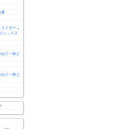
結果
森→ライダー→
ロン→スヌ
を兼ねて一杯ど
を兼ねて一杯ど
K