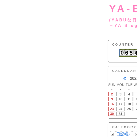
YA-
(YA
＝YA-Blo
COUNTER
CALENDAR
«
202
SUN
MON
TUE
W
-
-
-
2
3
4
9
10
11
16
17
18
23
24
25
30
31
-
CATEGORY
日記帳♪
（5