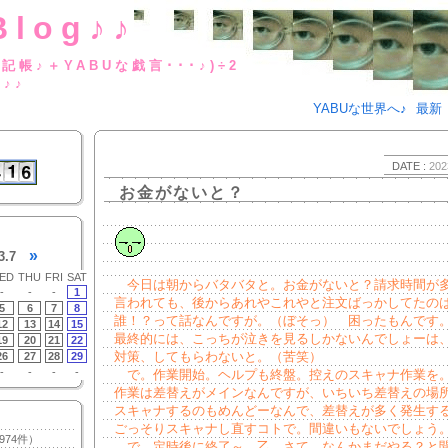
Blog♪♪
BUな日記帳♪＋YABUな戯言･･･
g♪♪
YABUな世界へ♪
最新
DATE :
202
お金がないと？
»
3.7
ED
THU
FRI
SAT
今日は朝からバタバタと。お金がないと？請求時間が
-
-
-
1
言われても、後からあれやこれやと注文ばっかしてたの
5
6
7
8
誰！？って話なんですが。（ぼそっ） 困ったもんです
12
13
14
15
最終的には、こっちが泣きを見るしかないんでしょーは
19
20
21
22
対策、してもらわないと。（苦笑）
26
27
28
29
-
-
-
-
で。作業開始。ヘルプも終盤。控えのスキャナ作業を
作業は差替えがメインなんですが、いちいち差替えの場
スキャナするのもめんどーなんで、差替えが多く発生す
ごっそりスキャナし直すコトで。間違いもないでしょう
974件）
で。定時後に終了～。乙。さて。なんかまだやる？と