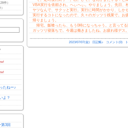
28件）
VBA実行を依頼され。へぃへぃ。やりましょう。先日、
件）
ヤツなんで、サクッと実行。実行に時間がかかり、しか
実行するコトになったので、久々のガッツリ残業で。お
帰りましょう。
帰宅。飯喰ったら、もう0時になっちゃう。と言ってる
ガッツリ寝落ちで。今週は働きましたね。お疲れ様デス
2023/07/07(金)
日記帳♪
コメント(0)
ト
Y
ew!
ew!
ったねー♪
いよ？
ー第3回