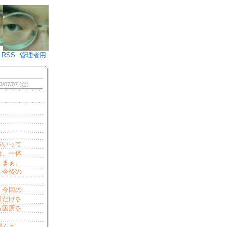
♪)÷2
RSS
管理者用
3/07/07 (金)
多いって
は、一体
。まぁ、
、今後の
。今回の
所だけを
る箇所を
。
聞くと、