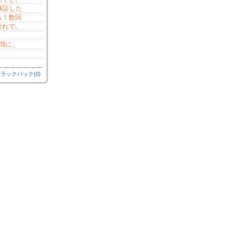
検証した
も！数回
疲れで。
間に、
。
ラックバック(0)