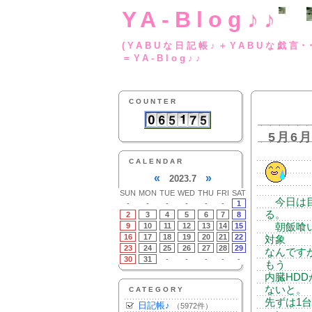
YA-Blog♪♪
(YABUな日記帳♪＋
＝YA-Blog♪♪
COUNTER
5月6
CALENDAR
«
»
2023.7
SUN
MON
TUE
WED
THU
FRI
SAT
今日は目
-
-
-
-
-
-
1
る。
2
3
4
5
6
7
8
9
10
11
12
13
14
15
朝飯喰い
16
17
18
19
20
21
22
対象
23
24
25
26
27
28
29
なんです
30
31
-
-
-
-
-
もう
内臓HD
ないと。
CATEGORY
先ずは1
日記帳♪
（5972件）