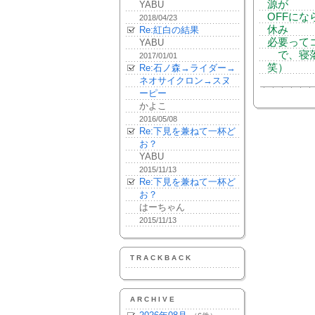
源が
YABU
OFFに
2018/04/23
休み
Re:紅白の結果
必要って
YABU
で、寝落
2017/01/01
笑）
Re:石ノ森→ライダー→
ネオサイクロン→スヌ
ーピー
かよこ
2016/05/08
Re:下見を兼ねて一杯ど
お？
YABU
2015/11/13
Re:下見を兼ねて一杯ど
お？
はーちゃん
2015/11/13
TRACKBACK
ARCHIVE