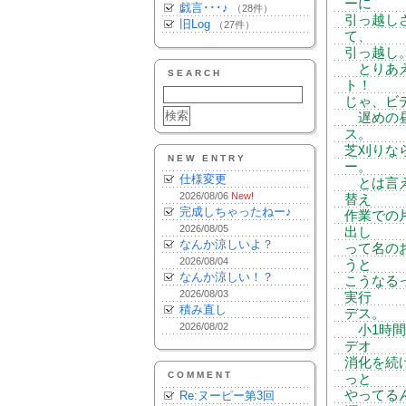
ーに
戯言･･･♪
（28件）
引っ越し
旧Log
（27件）
て、
引っ越し
とりあえ
SEARCH
ト！
じゃ、ビ
遅めの昼
ス。
芝刈りな
NEW ENTRY
ー。
仕様変更
とは言え
2026/08/06
New!
替え
完成しちゃったねー♪
作業での
2026/08/05
出し
なんか涼しいよ？
って名の
2026/08/04
うと
なんか涼しい！？
こうなる
2026/08/03
実行
積み直し
デス。
2026/08/02
小1時間
デオ
消化を続
COMMENT
っと
やってる
Re:ヌーピー第3回