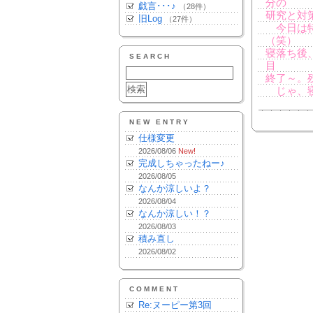
分の
戯言･･･♪
（28件）
研究と対
旧Log
（27件）
今日は特
（笑）
寝落ち後
SEARCH
目
終了～。
じゃ、寝
NEW ENTRY
仕様変更
2026/08/06
New!
完成しちゃったねー♪
2026/08/05
なんか涼しいよ？
2026/08/04
なんか涼しい！？
2026/08/03
積み直し
2026/08/02
COMMENT
Re:ヌーピー第3回