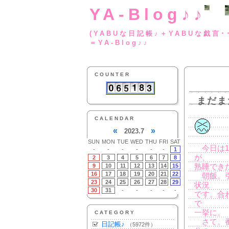
YA-Blog♪♪
(YABUな日記帳♪＋
＝YA-Blog♪♪
COUNTER
まだま
CALENDAR
«
»
2023.7
SUN
MON
TUE
WED
THU
FRI
SAT
今日は1
-
-
-
-
-
-
1
が、
2
3
4
5
6
7
8
9
10
11
12
13
14
15
熟睡でき
16
17
18
19
20
21
22
朝飯。引
23
24
25
26
27
28
29
状況
30
31
-
-
-
-
-
です。合
で
一挙に。
CATEGORY
さて。番
日記帳♪
（5972件）