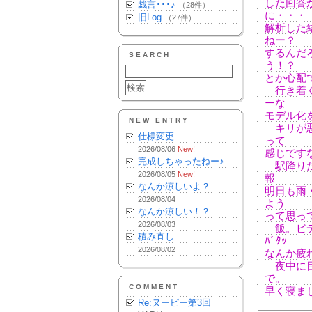
した回答
戯言･･･♪
（28件）
に・・・
旧Log
（27件）
解析した
ねー？
するんだ
SEARCH
う！？
とか心配
行き着く
ーな
モデル化
NEW ENTRY
キリが悪
仕様変更
って
2026/08/06
New!
感じです
完成しちゃったねー♪
駅降りた
2026/08/05
New!
報
なんか涼しいよ？
明日も雨
2026/08/04
よう
なんか涼しい！？
って思っ
2026/08/03
飯。ビデオ
積み直し
ﾊﾞﾀｯ
2026/08/02
なんか疲
夜中に目
で。
COMMENT
早く寝ま
Re:ヌーピー第3回