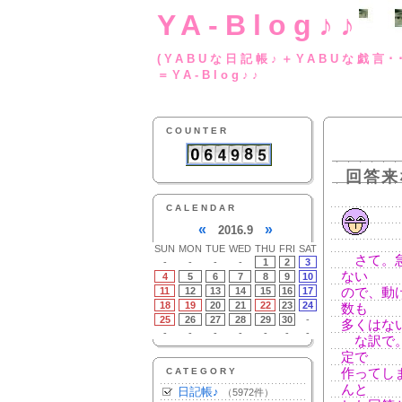
YA-Blog♪♪
(YABUな日記帳♪＋
＝YA-Blog♪♪
COUNTER
回答来
CALENDAR
«
»
2016.9
SUN
MON
TUE
WED
THU
FRI
SAT
さて。急
-
-
-
-
1
2
3
ない
4
5
6
7
8
9
10
11
12
13
14
15
16
17
ので、動
18
19
20
21
22
23
24
数も
25
26
27
28
29
30
-
多くはな
-
-
-
-
-
-
-
な訳で。
定で
CATEGORY
作ってし
んと
日記帳♪
（5972件）