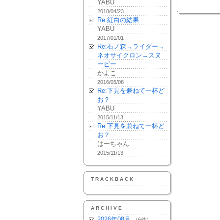
YABU
2018/04/23
Re:紅白の結果
YABU
2017/01/01
Re:石ノ森→ライダー→
ネオサイクロン→スヌ
ーピー
かよこ
2016/05/08
Re:下見を兼ねて一杯ど
お？
YABU
2015/11/13
Re:下見を兼ねて一杯ど
お？
はーちゃん
2015/11/13
TRACKBACK
ARCHIVE
2026年08月
（6件）