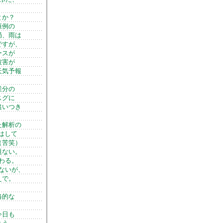
とか？
恒例の
局、雨は
ですが、
ースが
被害が
天気予報
業分の
スグに
追いつき
た解析の
はして
（苦笑）
題ない。
わる。
ないが、
えで。
格的な
今日も