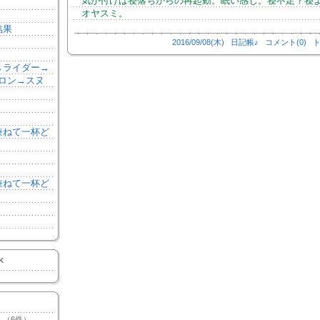
気が付けば寝落ちからの再起動。眠い感じ。寝不足？寝
オヤスミ。
結果
2016/09/08(木)
日記帳♪
コメント(0)
ト
森→ライダー→
ロン→スヌ
を兼ねて一杯ど
を兼ねて一杯ど
K
（6件）