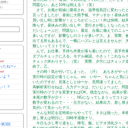
28件）
問題ない。あと10年は戦える！（笑）
件）
さて。台風が前線に吸収され、温帯低気圧に変わった
言ってましたが、昼前に大雨予報。マヂっすか！昼休み
買い出し時に影響が！ところがどっこい！外は快晴。結
降らず。昼休みの買い出し中、雲行きが怪しくなったん
だいじょーぶだ、問題ない。最近、台風に備えてのニュ
多いんですが、影響なしのコトが多いデス。ま、実際、
出てる所もあるんで、一概にハズレとは言えませんが、
難しいってコトですな。
Y
んで。お仕事。手持ち作業が落ち着いたので、若手作
ダブルチェックに入る。モデル確認。小さッ！これなら
チェック終わりそう。（笑） 実際、夕方にはチェック
ew!
ったねー♪
終了。乙。
その時！気が付いてしまった。（汗） あちきがやっ
ew!
いよ？
実行時の設定が違うじゃん。orz いやー、ちゃんと気に
いたのですが、見落としとゆーか、見間違ってました。
い！？
再解析実行せねば。入力データは、だいじょーぶだ、問
実行時のフラグを変更すればOK。残念ながら、結果が変
末尾の数字が少々・・・。NGになってしまうってコトは
数字が変わるので・・・仕方がない。結果出力、差し替
気付いて良かったデス。
そんな対応を定時前からやってて、ネタは揃った。本
差し替えは明日に。19時半退散ナリ。
今日も少し寄り道をし、帰宅。飯。ビデオ消化少々。
ー第3回