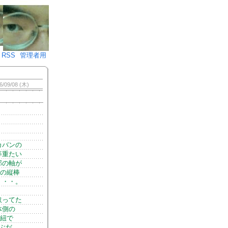
♪)÷2
RSS
管理者用
6/09/08 (木)
カバンの
等重たい
部の軸が
Dの縦棒
・・・。
取ってた
体側の
い紐で
ぶだ、