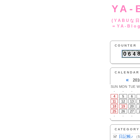
YA-
(YA
＝YA-Blo
COUNTER
CALENDAR
«
201
SUN
MON
TUE
W
-
-
-
4
5
6
11
12
13
18
19
20
25
26
27
-
-
-
CATEGORY
日記帳♪
（5