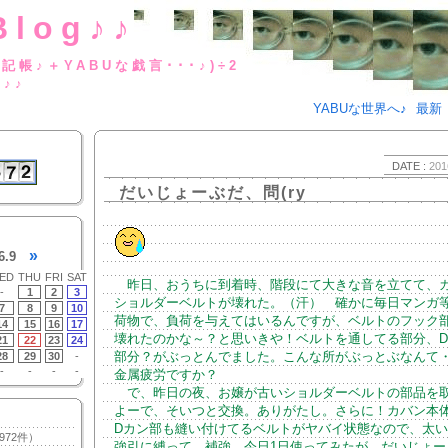
Blog♪♪
BUな日記帳♪＋YABUな戯言･･･
g♪♪
YABUな世界へ♪
最新
DATE :
201
だいじょーぶだ、問(ry
»
6.9
ED
THU
FRI
SAT
昨日、おうちに到着時、階段にて大きな音を立てて、
-
1
2
3
ショルダーベルトが壊れた。（汗） 確かに毎日マンガ
7
8
9
10
荷物で、負荷を与えてはいるんですが、ベルトのフック
14
15
16
17
壊れたのかな～？と思いきや！ベルトを通してる部分、
21
22
23
24
部分？がぶっとんでました。こんな所がぶっとぶなんて
28
29
30
-
-
-
-
-
金属疲労ですか？
で、昨日の夜、お嬢が古いショルダーベルトの部品を
よーで、そいつと交換。ありがたし。さらに！カバン本
Dカン部も縫い付けてるベルトがヤバイ状態なので、太
972件）
強引に縛って、補強。今日1日使ってみたが、だいじょー