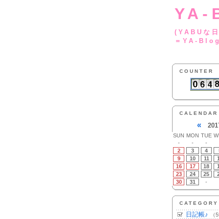
YA-
(YA
＝YA-Blo
COUNTER
CALENDAR
«
201
SUN
MON
TUE
W
-
-
-
2
3
4
9
10
11
16
17
18
23
24
25
30
31
-
CATEGORY
日記帳♪
（5