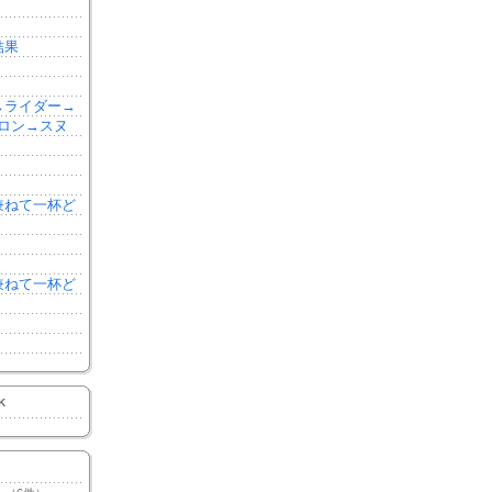
結果
森→ライダー→
ロン→スヌ
を兼ねて一杯ど
を兼ねて一杯ど
K