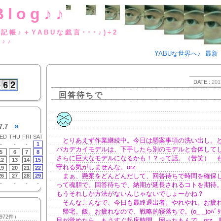
Blog♪♪
BUな日記帳♪＋YABUな戯言･･･
g♪♪
YABUな世界へ♪
最新
DATE :
201
回答待ちで
»
7.7
ED
THU
FRI
SAT
とりあえず作業継続中。今日は懸案事項の洗い出し。
-
-
-
1
バカデカイモデルは、下手したら別のモデルと合体して
5
6
7
8
さらに巨大なモデルになるかも！？って話。（苦笑） 
12
13
14
15
守れる気がしませんな。orz
19
20
21
22
まぁ、懸案をどんどんだして、回答待ちで時間を確保
26
27
28
29
-
-
-
-
って魂胆で。回答待ちで、納期が延長されるコトを期待
もうそれしか方法がないんじゃないでしょーかね？
そんなこんなで、今日も最終退出者。やれやれ。お疲
帰宅。飯。お疲れなので、戦略的寝落ちで。(o_ _)oﾊﾞﾀ
972件）
目が覚めたら、もうすぐ起床時間。困ったもんで。orz 