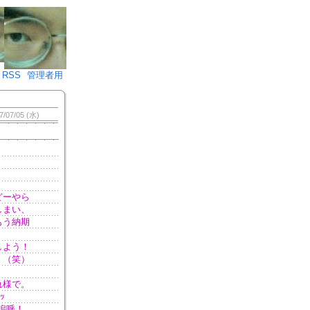
♪)÷2
RSS
管理者用
7/07/05 (水)
どーやら
しまい、
もう納期
しよう！
。（笑）
れ様で。
ｯ
嗚呼！