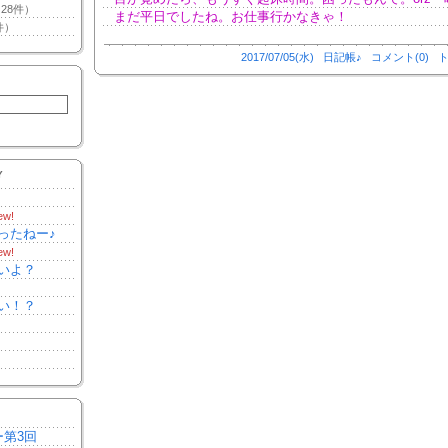
28件）
まだ平日でしたね。お仕事行かなきゃ！
件）
2017/07/05(水)
日記帳♪
コメント(0)
ト
Y
ew!
ったねー♪
ew!
いよ？
い！？
ー第3回