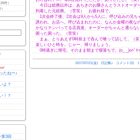
28件）
今日は総務以外は、あちきのお隣さんとラストオーダ
件）
到着した元総務。（苦笑） お疲れ様で。
1次会終了後、2次会は9人から5人に。呼び込みの兄ち
誘われ、お店へ。呼び込まれたのに、なんか金曜の夜な
かなりテンパってる店員達。オーダーがちゃんと通らない。
困った困った。（苦笑）
まぁ、とりあえず0時前まで呑んで喰って話して。（笑
楽しいひと時を。じゃー、帰りましょう。
0時過ぎに帰宅。そのまま朝まで寝落ちで。(o_ _)oﾊﾞﾀ
Y
2017/07/21(金)
日記帳♪
コメント(0)
ト
ew!
ったねー♪
いよ？
い！？
ー第3回