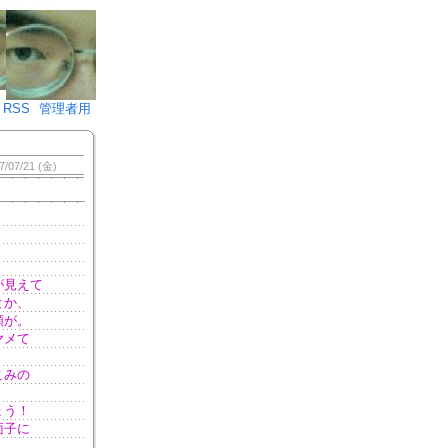
♪)÷2
RSS
管理者用
7/07/21 (金)
が見えて
とか、
頼が。
ヤメて
こみの
ょう！
面子に
）