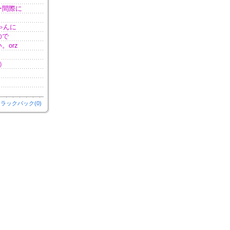
ー間際に
ゃんに
ので
orz
）
ｯ
ラックバック(0)