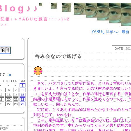
Blog♪♪
BUな日記帳♪＋YABUな戯言･･･
g♪♪
YABUな世界へ♪
最新
DATE :
201
呑み会なので逃げる
»
7.7
ED
THU
FRI
SAT
さて。バタバタしてた解析作業も、とりあえず終わり
-
-
-
1
きましたよ。と言ってる時に、元の状態の結果が欲しい
5
6
7
8
ココを変えた理由は？とか、作業の進行を阻害するご依
12
13
14
15
納期の来週月曜に向かって、作業を進めてるつーのに、
19
20
21
22
欲しいなー。困ったもんで。
26
27
28
29
-
-
-
-
定時前。とりあえず納品物は揃ったかな？今日のぶっ
対応も完了。やれやれ。
じゃ、定時退散で。今日は呑み会なのでね。逃げまし
恒例の呑み会です。本社からやってくるアノ男と総務の
972件）
お呼ばれデス。毎回お誘いたただき、ありがたし。（笑