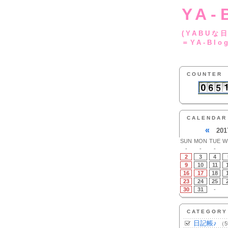
YA-
(YA
＝YA-Blo
COUNTER
CALENDAR
«
201
SUN
MON
TUE
W
-
-
-
2
3
4
9
10
11
16
17
18
23
24
25
30
31
-
CATEGORY
日記帳♪
（5