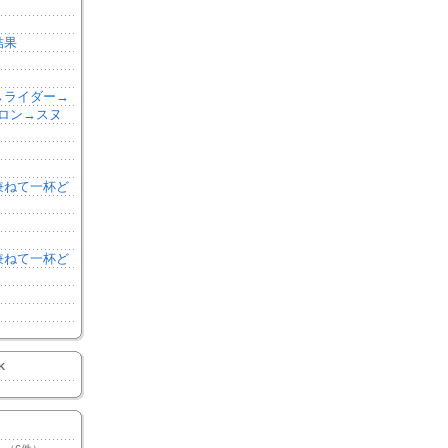
結果
森→ライダー→
ロン→スヌ
を兼ねて一杯ど
を兼ねて一杯ど
K