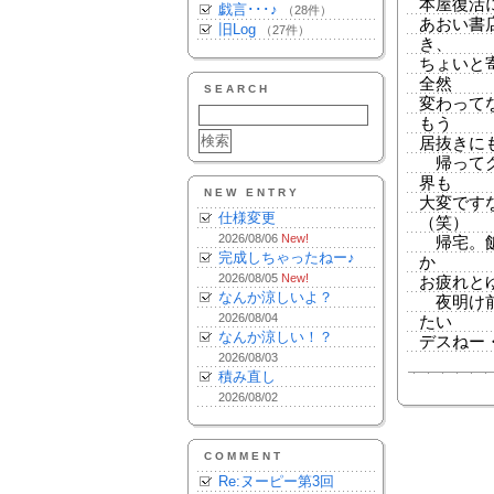
本屋復活
戯言･･･♪
（28件）
あおい書
旧Log
（27件）
き、
ちょいと
全然
SEARCH
変わって
もう
居抜きに
帰ってグ
界も
NEW ENTRY
大変です
仕様変更
（笑）
2026/08/06
New!
帰宅。飯
完成しちゃったねー♪
か
2026/08/05
New!
お疲れとゆ
なんか涼しいよ？
夜明け前
2026/08/04
たい
なんか涼しい！？
デスねー
2026/08/03
積み直し
2026/08/02
COMMENT
Re:ヌーピー第3回