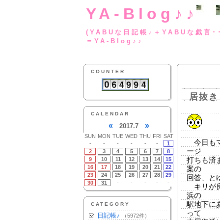
YA-Blog♪♪
(YABUな日記帳♪＋
＝YA-Blog♪♪
COUNTER
居抜き
CALENDAR
«
»
2017.7
SUN
MON
TUE
WED
THU
FRI
SAT
今日もマ
-
-
-
-
-
-
1
ージ
2
3
4
5
6
7
8
9
10
11
12
13
14
15
打ちも済
16
17
18
19
20
21
22
案の
23
24
25
26
27
28
29
回答、と
30
31
-
-
-
-
-
キリが良
浜の
駅地下に
CATEGORY
って
日記帳♪
（5972件）