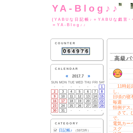
YA-Blog♪♪
(YABUな日記帳♪＋
＝YA-Blog♪♪
COUNTER
高級パ
CALENDAR
«
»
2017.7
SUN
MON
TUE
WED
THU
FRI
SAT
11時起
-
-
-
-
-
-
1
し、
2
3
4
5
6
7
8
9
10
11
12
13
14
15
日頃の寝
16
17
18
19
20
21
22
毎週
23
24
25
26
27
28
29
恒例デス
30
31
-
-
-
-
-
さて。ひ
で。
電気カー
CATEGORY
スグ
日記帳♪
（5972件）