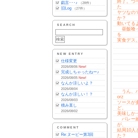
終了。つ
戯言･･･♪
（28件）
た
旧Log
（27件）
ヤツなの
か？
動いてる
SEARCH
昼飯喰っ
を
実食デス
NEW ENTRY
仕様変更
2026/08/06
New!
完成しちゃったねー♪
2026/08/05
New!
なんか涼しいよ？
2026/08/04
うん、パ
なんか涼しい！？
orz
2026/08/03
ソースが
積み直し
ど。
2026/08/02
美味しか
バレー練
が、
COMMENT
結局10
Re:ヌーピー第3回
た？