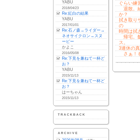
YABU
ぐらい練
2018/04/23
退散。給
Re:紅白の結果
か？
YABU
拭き取り
2017/01/01
の
Re:石ノ森→ライダー→
時間は拭
ネオサイクロン→スヌ
帰宅。飯
ーピー
ス。
かよこ
3連休の
2016/05/08
さぁ！も
Re:下見を兼ねて一杯ど
お？
YABU
2015/11/13
Re:下見を兼ねて一杯ど
お？
はーちゃん
2015/11/13
TRACKBACK
ARCHIVE